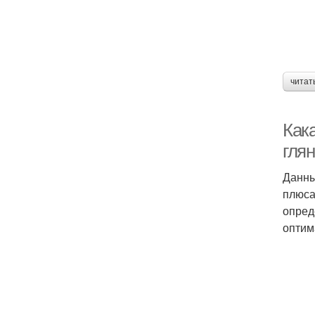
читат
Как
гля
Данны
плюса
опред
оптим