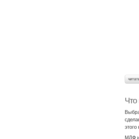
читат
Что
Выбра
сдела
этого
МДФ и