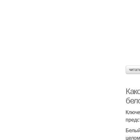
читат
Как
бело
Ключе
предс
Белый
целом