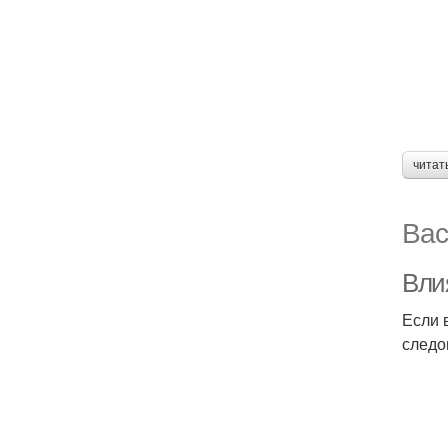
читат
Вас
Вли
Если 
следо