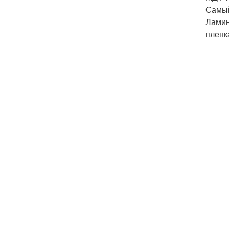
Самый
Ламин
пленк