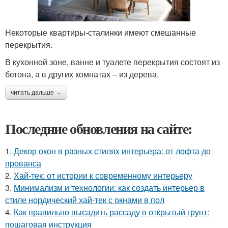
Некоторые квартиры-сталинки имеют смешанные
перекрытия.
В кухонной зоне, ванне и туалете перекрытия состоят из
бетона, а в других комнатах – из дерева.
читать дальше →
Последние обновления на сайте:
1.
Декор окон в разных стилях интерьера: от лофта до
прованса
2.
Хай-тек: от истории к современному интерьеру
3.
Минимализм и технологии: как создать интерьер в
стиле нордический хай-тек с окнами в пол
4.
Как правильно высадить рассаду в открытый грунт:
пошаговая инструкция