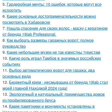
5.
Гардеробная мечты: 10 ошибок, которые могут все
испортить
6.
Какие основные достопримечательности можно
посмотреть в Хабаровске
7.
Нашла спасение для своих волос - маску с кератином
от бренда 19lab Professional.
8.
Как выбрать размеры гаражных ворот: полное
руководство
9.
Какие небольшие музеи не так известны туристам
10.
Какую роль играл Тамбов в значимых российских
событиях
11.
Выбор автоматических ворот для гаража: два
основных вида
12.
Бюджетный крем - несмывашка от бренда 19lab стал
моей главной Находкой 2024 года!
13.
Экологичный и натуральный: преимущества домов
из профилированного бруса
14.
Какие памятники и монументы установлены в