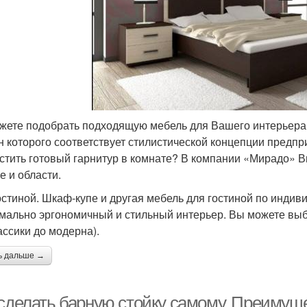
жете подобрать подходящую мебель для Вашего интерьера?
н которого соответствует стилистической концепции предпри
стить готовый гарнитур в комнате? В компании «Мирадо» Вы
е и области.
остиной. Шкаф-купе и другая мебель для гостиной по индив
мально эргономичный и стильный интерьер. Вы можете выб
ассики до модерна).
ь дальше →
 сделать барную стойку самому. Преиму