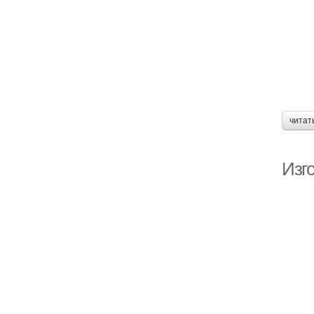
читат
Изг