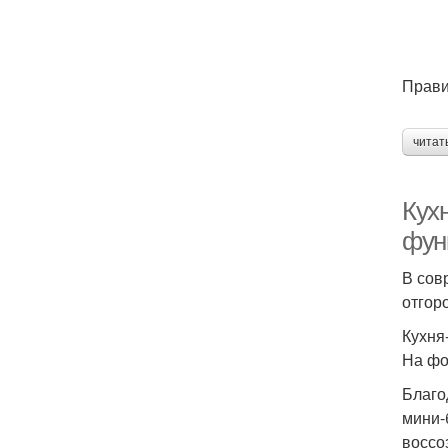
Прави
читат
Кухн
фун
В сов
отгор
Кухня
На фо
Благо
мини-
воссо