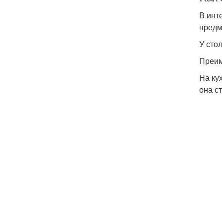
В инт
предм
У сто
Преим
На ку
она с