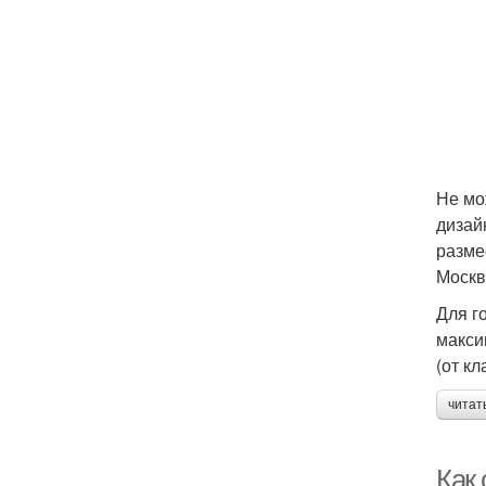
Не мо
дизай
разме
Москв
Для г
макси
(от кл
читат
Как