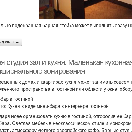
льно подобранная барная стойка может выполнять сразу не
ь дальше →
я студия зал и кухня. Маленькая кухонна
кционального зонирования
ременных домах и квартирах кухня может занимать совсем 
оженного пространства в гостиной или области у окна, обо
-бар в гостиной
то: Кухня в виде мини-бара в интерьере гостиной
даря идее организовать кухню в гостиной, отгородив ее бар
бара. Светлая мебель в неоклассическом стиле и монохром
здать атмосферу уютного европейского кафе. Барные стуль