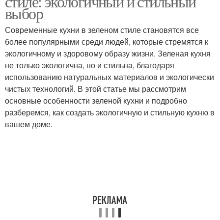
стиле: экологичный и стильный
выбор
Современные кухни в зеленом стиле становятся все
более популярными среди людей, которые стремятся к
Зеленые кухни
Кухни на заказ
экологичному и здоровому образу жизни. Зеленая кухня
не только экологична, но и стильна, благодаря
использованию натуральных материалов и экологически
чистых технологий. В этой статье мы рассмотрим
Стойки на кухне
Кухня с барной
основные особенности зеленой кухни и подробно
разберемся, как создать экологичную и стильную кухню в
вашем доме.
Кухни с барной
Стойка на кухне
Трансформеры на
Стойка для кухни
кухню