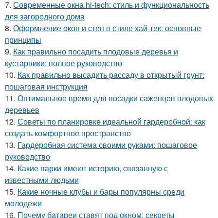
7.
Современные окна hi-tech: стиль и функциональность
для загородного дома
8.
Оформление окон и стен в стиле хай-тек: основные
принципы
9.
Как правильно посадить плодовые деревья и
кустарники: полное руководство
10.
Как правильно высадить рассаду в открытый грунт:
пошаговая инструкция
11.
Оптимальное время для посадки саженцев плодовых
деревьев
12.
Советы по планировке идеальной гардеробной: как
создать комфортное пространство
13.
Гардеробная система своими руками: пошаговое
руководство
14.
Какие парки имеют историю, связанную с
известными людьми
15.
Какие ночные клубы и бары популярны среди
молодежи
16.
Почему батареи ставят под окном: секреты