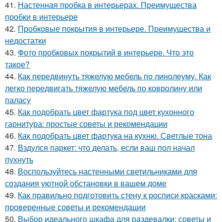
41.
Настенная пробка в интерьерах. Преимущества
пробки в интерьере
42.
Пробковые покрытия в интерьере. Преимущества и
недостатки
43.
Фото пробковых покрытий в интерьере. Что это
такое?
44.
Как передвинуть тяжелую мебель по линолеуму. Как
легко передвигать тяжелую мебель по ковролину или
паласу
45.
Как подобрать цвет фартука под цвет кухонного
гарнитура: простые советы и рекомендации
46.
Как подобрать цвет фартука на кухню. Светлые тона
47.
Вздулся паркет: что делать, если ваш пол начал
пухнуть
48.
Воспользуйтесь настенными светильниками для
создания уютной обстановки в вашем доме
49.
Как правильно подготовить стену к росписи красками:
проверенные советы и рекомендации
50.
Выбор идеального шкафа для раздевалки: советы и