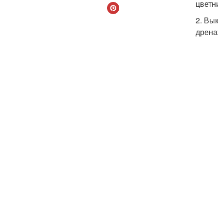
цветн
2. Вы
дрена