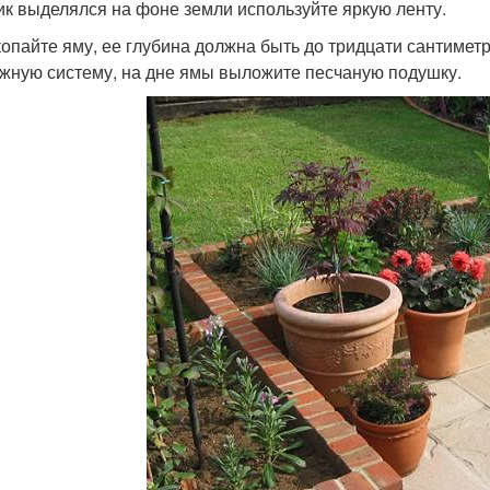
ик выделялся на фоне земли используйте яркую ленту.
копайте яму, ее глубина должна быть до тридцати сантиметр
жную систему, на дне ямы выложите песчаную подушку.