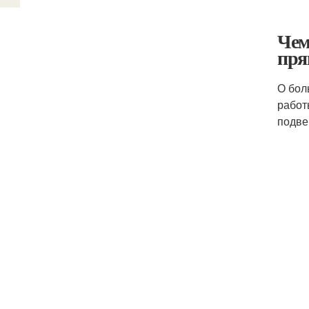
Чем
пря
О бол
работ
подве