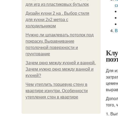
для игр из пластиковых бутылок
с
Дизайн кухни 2 на . Выбор стиля
для кухни 2х2 метра с
холодильником
В
Нужно ли шпаклевать потолок под
покраску. Выравнивание
потолочной поверхности и
Клу
грунтование
поэ
Зачем окно между кухней и ванной.
Зачем нужно окно между ванной и
Для и
кухней?
затра
цемен
Чем утеплить торцевую стену в
вырав
квартире изнутри. Особенности
утепления стен в квартире
Допол
того,
1. Вы