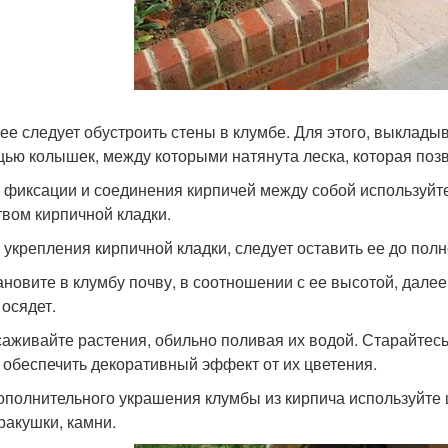
лее следует обустроить стены в клумбе. Для этого, выклад
ью колышек, между которыми натянута леска, которая позв
я фиксации и соединения кирпичей между собой используйт
твом кирпичной кладки.
я укрепления кирпичной кладки, следует оставить ее до пол
тановите в клумбу почву, в соотношении с ее высотой, дале
 осядет.
саживайте растения, обильно поливая их водой. Старайтес
 обеспечить декоративный эффект от их цветения.
ополнительного украшения клумбы из кирпича используйте ц
 ракушки, камни.