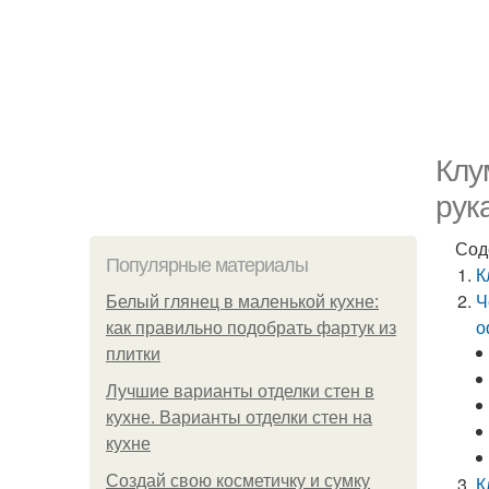
Клу
рук
Сод
Популярные материалы
К
Ч
Белый глянец в маленькой кухне:
о
как правильно подобрать фартук из
плитки
Лучшие варианты отделки стен в
кухне. Варианты отделки стен на
кухне
Создай свою косметичку и сумку
К