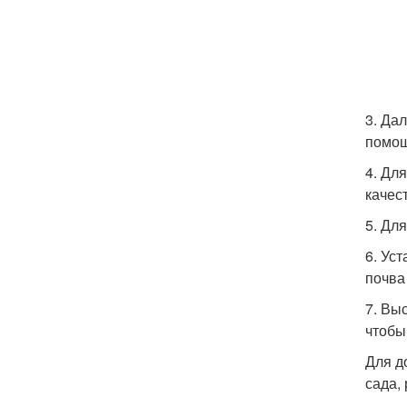
3. Да
помощ
4. Дл
качес
5. Дл
6. Ус
почва
7. Вы
чтобы
Для д
сада,