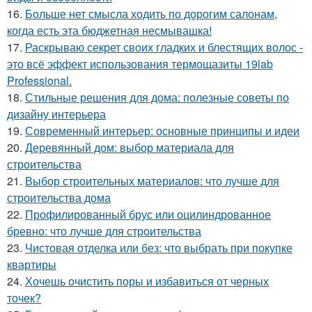
16.
Больше нет смысла ходить по дорогим салонам,
когда есть эта бюджетная несмывашка!
17.
Раскрываю секрет своих гладких и блестящих волос -
это всё эффект использования термощазиты 19lab
Professional.
18.
Стильные решения для дома: полезные советы по
дизайну интерьера
19.
Современный интерьер: основные принципы и идеи
20.
Деревянный дом: выбор материала для
строительства
21.
Выбор строительных материалов: что лучше для
строительства дома
22.
Профилированный брус или оцилиндрованное
бревно: что лучше для строительства
23.
Чистовая отделка или без: что выбрать при покупке
квартиры
24.
Хочешь очистить поры и избавиться от черных
точек?