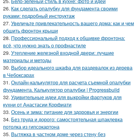
25.
Бело-зеленый стиль в кухне: фото и идеи
26.
Как сделать опалубку для фундамента своими
руками: подробный инструктаж
27.
Увеличьте привлекательность вашего дома: как и чем
обшить фронтон крыши
28.
Профессиональный подход к обшивке фронтона:
всё, что нужно знать о профнастиле
29.
Утепление железной входной двери: лучшие
материалы и методы
30.
Выбор идеального шкафа для раздевалок из дерева
в Чебоксарах
31.
Онлайн-калькулятор для расчета съемной опалубки
фундамента. Калькулятор опалубки | Progressbuild
32.
Удивительные идеи для выкройки фартуков для
кухни от Анастасии Корфиати
33.
Осень и зима: питание для здоровья и энергии
34.
Без труда и дорого: самостоятельная шпаклевка
потолка из гипсокартона
35.
Вытяжка в частном доме через стену без