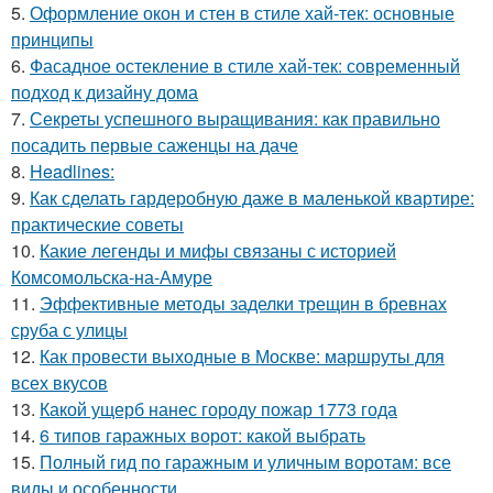
5.
Оформление окон и стен в стиле хай-тек: основные
принципы
6.
Фасадное остекление в стиле хай-тек: современный
подход к дизайну дома
7.
Секреты успешного выращивания: как правильно
посадить первые саженцы на даче
8.
Headlines:
9.
Как сделать гардеробную даже в маленькой квартире:
практические советы
10.
Какие легенды и мифы связаны с историей
Комсомольска-на-Амуре
11.
Эффективные методы заделки трещин в бревнах
сруба с улицы
12.
Как провести выходные в Москве: маршруты для
всех вкусов
13.
Какой ущерб нанес городу пожар 1773 года
14.
6 типов гаражных ворот: какой выбрать
15.
Полный гид по гаражным и уличным воротам: все
виды и особенности