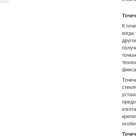
Точеч
К точ
когда
друго
получ
точка
техно
фикса
Точеч
стекл
устан
предо
изгот
крепе
особе
Точе