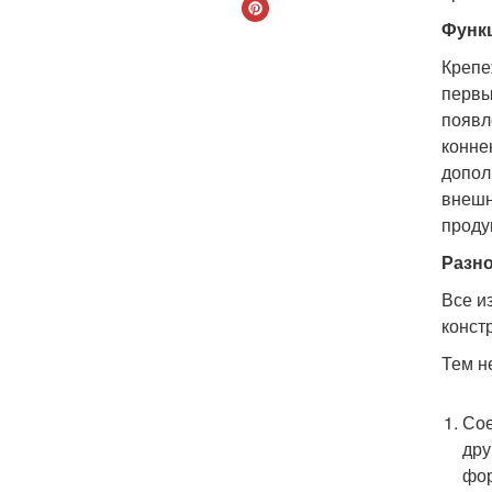
Функ
Крепе
первы
появл
конне
допол
внешн
проду
Разн
Все и
конст
Тем н
Сое
дру
фо