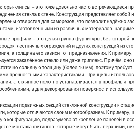
кторы-клипсы – это тоже довольно часто встречающиеся п
единения стекла к стене. Конструкция представляет собой 
ерлены отверстия для саморезов, что позволит надёжно за
нтами, изготовленными из различных материалов, например
ные профили – это целая группа фурнитуры, без которой 
ородок, лестничных ограждений и других конструкций из ст
ния, а толщина его зависит от предназначения. К примеру,
ьзуется закалённое стекло или даже триплекс. Причём, оно 
статочно солидную толщину (более 10 мм), поэтому требуе
ими прочностными характеристиками. Принципы использо
вании: стеклянное полотно устанавливается в профиль и п
особлениями, а для декорирования поверхности используют
иксации подвижных секций стеклянной конструкции к стац
ги, которые отличаются своим многообразием. К примеру,
ую конфигурацию, подразумевают крепление панелей в особ
цессе монтажа фитингов, которые могут быть: верхними, н