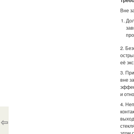
Треб
Вне з
Дол
зав
про
2. Бе
остры
её эк
3. Пр
вне з
эффек
и отн
4. Не
конта
выход
⇦
стекл
этом 