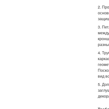
2. Пр
основ
защищ
3. Пе
между
кронш
разны
4. Тр
карка
геоме
Поско
вид в
5. До
заглу
декор