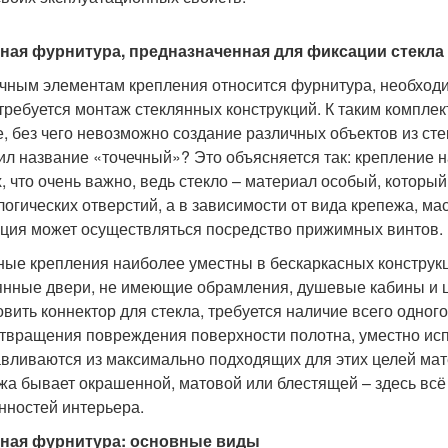
ная фурнитура, предназначенная для фиксации стекла
ечным элементам крепления относится фурнитура, необходи
 требуется монтаж стеклянных конструкций. К таким компле
е, без чего невозможно создание различных объектов из ст
ил название «точечный»? Это объясняется так: крепление н
х, что очень важно, ведь стекло – материал особый, которы
логических отверстий, а в зависимости от вида крепежа, маст
ция может осуществляться посредство прижимных винтов.
ные крепления наиболее уместны в бескаркасных конструкци
янные двери, не имеющие обрамления, душевые кабины и ц
овить коннектор для стекла, требуется наличие всего одного
твращения повреждения поверхности полотна, уместно исп
авливаются из максимально подходящих для этих целей мат
жа бывает окрашенной, матовой или блестящей – здесь всё
нностей интерьера.
чная фурнитура: основные виды