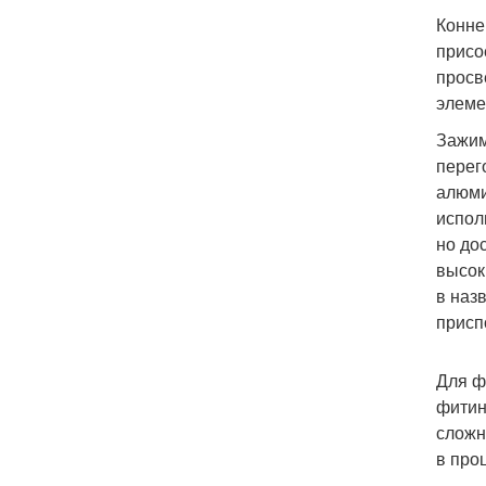
Конне
присо
просв
элеме
Зажим
перег
алюми
испол
но до
высок
в наз
присп
Для ф
фитин
сложн
в про