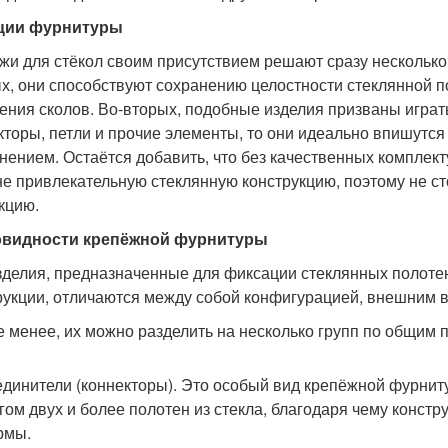
ции фурнитуры
жи для стёкол своим присутствием решают сразу несколько
х, они способствуют сохранению целостности стеклянной п
ения сколов. Во-вторых, подобные изделия призваны играть
кторы, петли и прочие элементы, то они идеально впишутся
нением. Остаётся добавить, что без качественных комплек
е привлекательную стеклянную конструкцию, поэтому не с
кцию.
овидности крепёжной фурнитуры
зделия, предназначенные для фиксации стеклянных полотен
рукции, отличаются между собой конфигурацией, внешним 
е менее, их можно разделить на несколько групп по общим 
динители (коннекторы). Это особый вид крепёжной фурниту
гом двух и более полотен из стекла, благодаря чему конст
рмы.