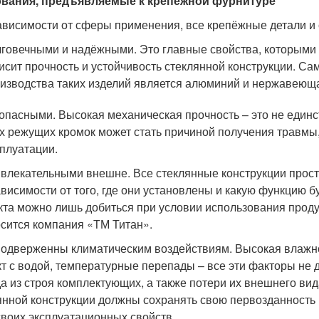
ования, предъявляемые к крепёжной фурнитуре
ависимости от сферы применения, все крепёжные детали и
говечными и надёжными. Это главные свойства, которыми д
исит прочность и устойчивость стеклянной конструкции. 
изводства таких изделий является алюминий и нержавеюща
зопасными. Высокая механическая прочность – это не единс
х режущих кромок может стать причиной получения травмы, 
сплуатации.
ивлекательными внешне. Все стеклянные конструкции прос
ависимости от того, где они установлены и какую функцию 
та можно лишь добиться при условии использования проду
осится компания «ТМ Титан».
подверженны климатическим воздействиям. Высокая влажно
кт с водой, температурные перепады – все эти факторы не
а из строя комплектующих, а также потери их внешнего вид
янной конструкции должны сохранять свою первозданность 
своих эксплуатационных свойств.