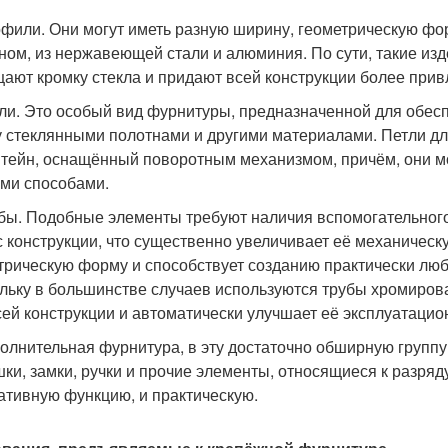
офили. Они могут иметь разную ширину, геометрическую фор
ном, из нержавеющей стали и алюминия. По сути, такие из
ают кромку стекла и придают всей конструкции более при
тли. Это особый вид фурнитуры, предназначенной для обес
 стеклянными полотнами и другими материалами. Петли дл
тейн, оснащённый поворотным механизмом, причём, они мо
ми способами.
убы. Подобные элементы требуют наличия вспомогательного
с конструкции, что существенно увеличивает её механическ
трическую форму и способствует созданию практически люб
льку в большинстве случаев используются трубы хромиров
сей конструкции и автоматически улучшает её эксплуатацио
полнительная фурнитура, в эту достаточно обширную групп
шки, замки, ручки и прочие элементы, относящиеся к разря
ативную функцию, и практическую.