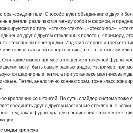
кторы-соединители. Способствуют объединению двух и бол
жные детали различаются между собой и формой, и предна
ифицируются по типу: «стекло-стекло», «стекло-пол», «стек
оединения друг с другом стеклянных полотен, к примеру, эт
нта стеклянной перегородки. Изделия второго и третьего т
й или горизонтальной поверхностью, то есть, потолком или 
. Они также имеют прямое отношение к точечной фурнитуре,
 изделия могут быть самых разных видов. Например, при мо
ьзуются шарнирные петли, а при установке маятниковых дв
иковые. Петли, аналогично коннекторам, тоже классифициру
о».
ное крепление со штангой. По сути, спайдер-система тоже я
ляет соединять друг с другом массивные стеклянные блоки
нностям, такая фурнитура для соединения стёкол может ф
рукции.
е виды крепежа