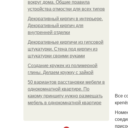
вокруг дома. Общие правила
устройства отмостки для всех типов
Декоративный кирпич в интерьере.
Декоративный кирпич для
внутренней отделки
Декоративные кирпичи из гипсовой
штукатурки. Стена под кирпич из
штукатурки своими руками
Создание кружек из полимерной
глины. Делаем кружку с зайкой
50 вариантов расстановки мебели в
однокомнатной квартире. По
Все с
какому принципу нужно размещать
крепё
мебель в однокомнатной квартире
Номен
соеди
присо