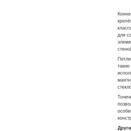
Конне
крепё
класс
для с
элеме
стено
Петли
такие
испол
маятн
стекл
Точеч
позво
особе
конст
Други