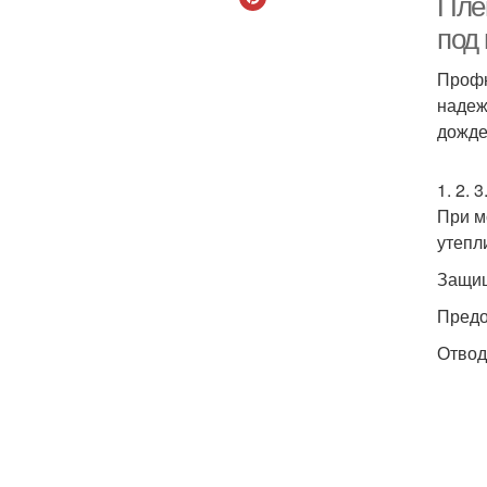
Пле
под
Профн
надеж
дожде
1. 2. 
При м
утепл
Защищ
Предо
Отвод