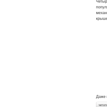
Четыр
попул
механ
крыше
Даже 
читат