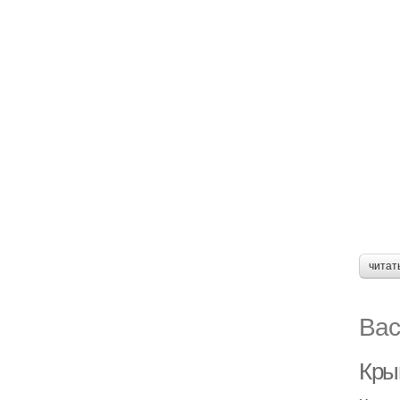
читат
Вас
Кры