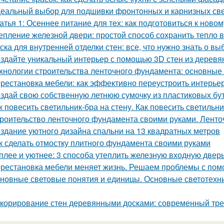
еальный выбор для подшивки фронтонных и карнизных све
атья 1: Осеннее питание для тех: как подготовиться к ново
епление железной двери: простой способ сохранить тепло 
ска для внутренней отделки стен: все, что нужно знать о вы
здайте уникальный интерьер с помощью 3D стен из деревя
хнологии строительства ленточного фундамента: основные
рестановка мебели: как эффективно переустроить интерье
здай свою собственную летнюю сумочку из пластиковых бу
к повесить светильник-бра на стену. Как повесить светильни
роительство ленточного фундамента своими руками. Лент
здание уютного дизайна спальни на 13 квадратных метров
к сделать отмостку плитного фундамента своими руками
плее и уютнее: 3 способа утеплить железную входную двер
рестановка мебели меняет жизнь. Решаем проблемы с помо
новные световые понятия и единицы. Основные светотехни
корирование стен деревянными досками: современный тре