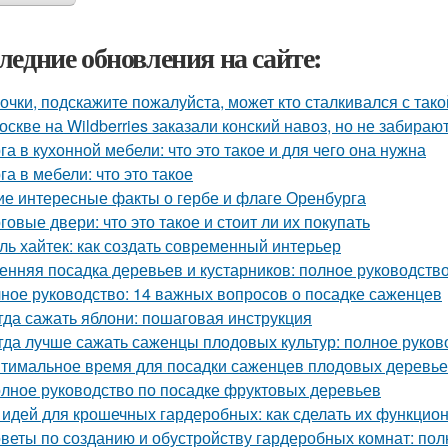
ледние обновления на сайте:
очки, подскажите пожалуйста, может кто сталкивался с так
оскве на Wildberries заказали конский навоз, но не забирают
га в кухонной мебели: что это такое и для чего она нужна
га в мебели: что это такое
ие интересные факты о гербе и флаге Оренбурга
говые двери: что это такое и стоит ли их покупать
ль хайтек: как создать современный интерьер
енняя посадка деревьев и кустарников: полное руководств
ное руководство: 14 важных вопросов о посадке саженцев
гда сажать яблони: пошаговая инструкция
гда лучше сажать саженцы плодовых культур: полное руков
тимальное время для посадки саженцев плодовых деревь
лное руководство по посадке фруктовых деревьев
 идей для крошечных гардеробных: как сделать их функци
веты по созданию и обустройству гардеробных комнат: пол