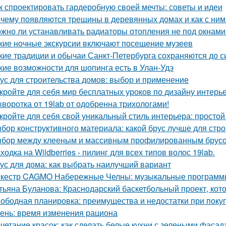
к спроектировать гардеробную своей мечты: советы и идеи
чему появляются трещины в деревянных домах и как с ним
жно ли устанавливать радиаторы отопления не под окнами
кие ночные экскурсии включают посещение музеев
кие традиции и обычаи Санкт-Петербурга сохраняются до с
кие возможности для шопинга есть в Улан-Удэ
ус для строительства домов: выбор и применение
кройте для себя мир бесплатных уроков по дизайну интерь
воротка от 19lab от одобренна трихологами!
кройте для себя свой уникальный стиль интерьера: простой
бор конструктивного материала: какой брус лучше для стро
бор между клееным и массивным профилированным брусом
ходка на Wildberries - пилинг для всех типов волос 19lab.
ус для дома: как выбрать наилучший вариант
кестр CAGMO Набережные Челны: музыкальные программы
тьяна Буланова: Краснодарский баскетбольный проект, кот
ободная планировка: преимущества и недостатки при поку
ень: время изменения рациона
четание красок: как сделать белые кухни с зелеными фаса