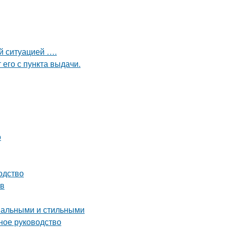
ой ситуацией ….
 его с пункта выдачи.
о
одство
ев
ональными и стильными
ное руководство