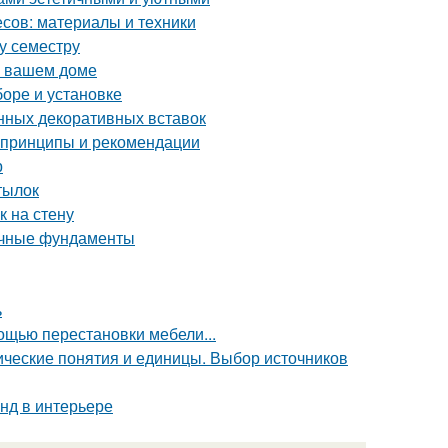
сов: материалы и техники
му семестру
в вашем доме
боре и установке
нных декоративных вставок
 принципы и рекомендации
р
тылок
к на стену
очные фундаменты
ь
щью перестановки мебели...
ческие понятия и единицы. Выбор источников
нд в интерьере