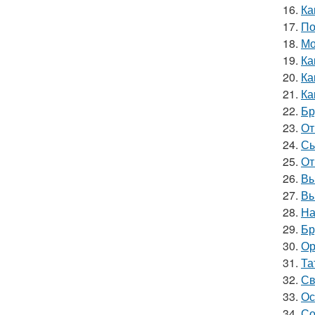
16.
Ка
17.
По
18.
Мо
19.
Ка
20.
Ка
21.
Ка
22.
Бр
23.
От
24.
Сы
25.
От
26.
Вы
27.
Вы
28.
На
29.
Бр
30.
Ор
31.
Та
32.
Св
33.
Ос
34.
Со