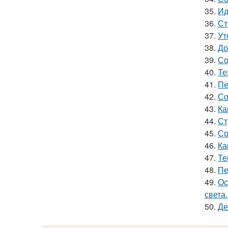
35.
Ид
36.
Ст
37.
Ут
38.
До
39.
Со
40.
Те
41.
Пе
42.
Со
43.
Ка
44.
Ст
45.
Со
46.
Ка
47.
Те
48.
Пе
49.
Ос
света.
50.
Де