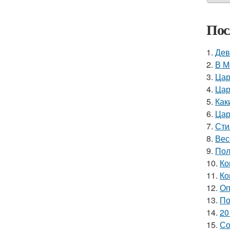
Пос
1.
Дев
2.
В М
3.
Цар
4.
Цар
5.
Как
6.
Цар
7.
Сти
8.
Вес
9.
Пол
10.
Ко
11.
Ко
12.
Оп
13.
По
14.
20
15.
Со