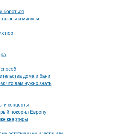
и бороться
: плюсы и минусы
их пор
ера
 способ
ительства дома и бани
: что вам нужно знать
 и концерты
орый покорил Европу
пке квартиры
дами эстетичными и уютными