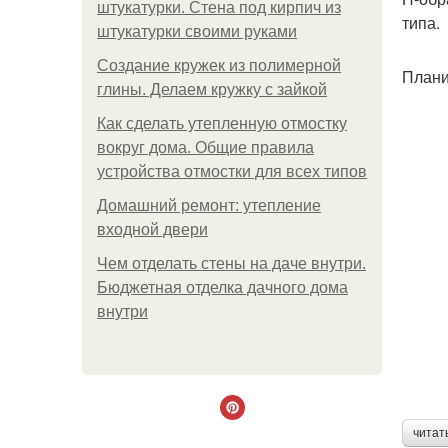
штукатурки. Стена под кирпич из
типа.
штукатурки своими руками
Создание кружек из полимерной
Плани
глины. Делаем кружку с зайкой
Как сделать утепленную отмостку
вокруг дома. Общие правила
устройства отмостки для всех типов
Домашний ремонт: утепление
входной двери
Чем отделать стены на даче внутри.
Бюджетная отделка дачного дома
внутри
читат