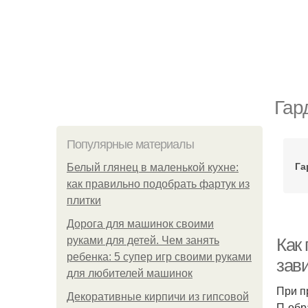
Гар
Популярные материалы
Га
Белый глянец в маленькой кухне:
как правильно подобрать фартук из
плитки
Дорога для машинок своими
руками для детей. Чем занять
Как
ребенка: 5 супер игр своими руками
зав
для любителей машинок
При п
Декоративные кирпичи из гипсовой
П-обр