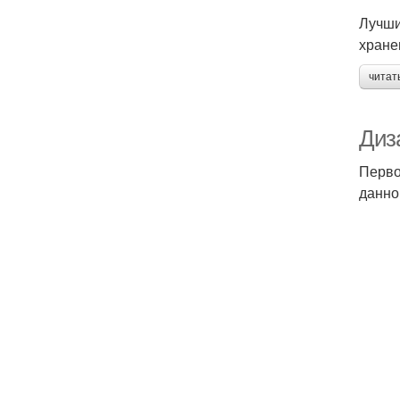
Лучши
хране
читат
Диз
Перво
данно