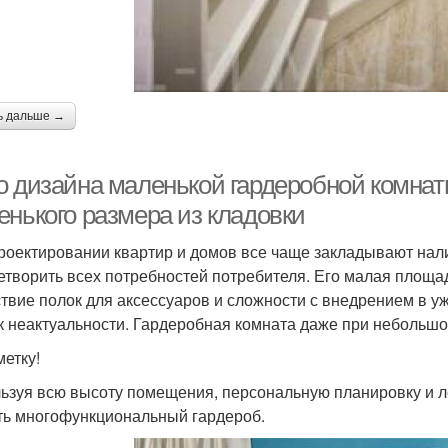
ь дальше →
о дизайна маленькой гардеробной комнат
енького размера из кладовки
роектировании квартир и домов все чаще закладывают нал
етворить всех потребностей потребителя. Его малая площад
ствие полок для аксессуаров и сложности с внедрением в 
к неактуальности. Гардеробная комната даже при небольш
метку!
ьзуя всю высоту помещения, персональную планировку и л
ть многофункциональный гардероб.