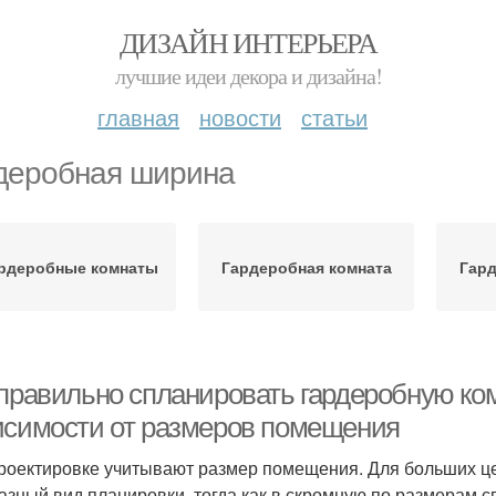
ДИЗАЙН ИНТЕРЬЕРА
лучшие идеи декора и дизайна!
главная
новости
статьи
деробная ширина
рдеробные комнаты
Гардеробная комната
Гард
 правильно спланировать гардеробную ко
исимости от размеров помещения
роектировке учитывают размер помещения. Для больших ц
азный вид планировки, тогда как в скромную по размерам 