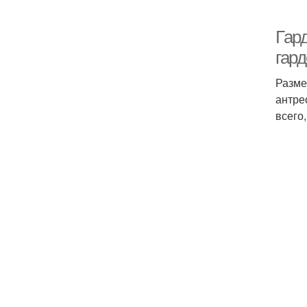
Гар
гар
Разме
антре
всего