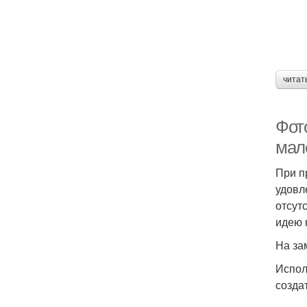
читат
Фот
мал
При п
удовл
отсут
идею 
На за
Испол
созда