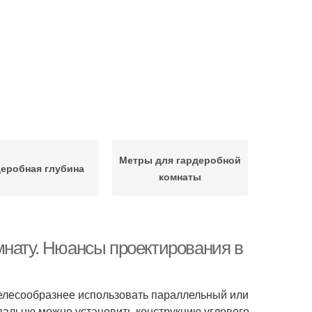
Метры для гардеробной
еробная глубина
комнаты
мнату. Нюансы проектирования в
елесообразнее использовать параллельный или
спальню можно установить конструкцию углового