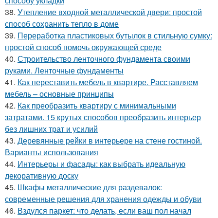
способу укладки
38.
Утепление входной металлической двери: простой
способ сохранить тепло в доме
39.
Переработка пластиковых бутылок в стильную сумку:
простой способ помочь окружающей среде
40.
Строительство ленточного фундамента своими
руками. Ленточные фундаменты
41.
Как переставить мебель в квартире. Расставляем
мебель – основные принципы
42.
Как преобразить квартиру с минимальными
затратами. 15 крутых способов преобразить интерьер
без лишних трат и усилий
43.
Деревянные рейки в интерьере на стене гостиной.
Варианты использования
44.
Интерьеры и фасады: как выбрать идеальную
декоративную доску
45.
Шкафы металлические для раздевалок:
современные решения для хранения одежды и обуви
46.
Вздулся паркет: что делать, если ваш пол начал