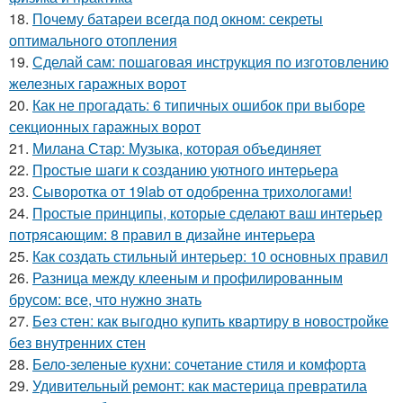
18.
Почему батареи всегда под окном: секреты
оптимального отопления
19.
Сделай сам: пошаговая инструкция по изготовлению
железных гаражных ворот
20.
Как не прогадать: 6 типичных ошибок при выборе
секционных гаражных ворот
21.
Милана Стар: Музыка, которая объединяет
22.
Простые шаги к созданию уютного интерьера
23.
Сыворотка от 19lab от одобренна трихологами!
24.
Простые принципы, которые сделают ваш интерьер
потрясающим: 8 правил в дизайне интерьера
25.
Как создать стильный интерьер: 10 основных правил
26.
Разница между клееным и профилированным
брусом: все, что нужно знать
27.
Без стен: как выгодно купить квартиру в новостройке
без внутренних стен
28.
Бело-зеленые кухни: сочетание стиля и комфорта
29.
Удивительный ремонт: как мастерица превратила