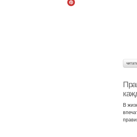
читат
Прав
каж
В жиз
впеча
прави