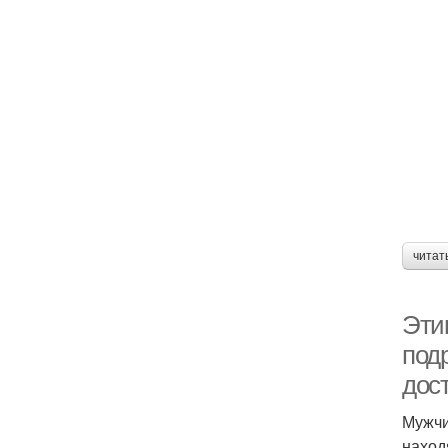
читат
Эти
под
дос
Мужчи
наход