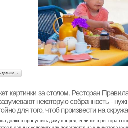
ь дальше →
кет картинки за столом. Ресторан Правил
разумевают некоторую собранность - нужн
тойно для того, чтоб произвести на окру
на должен пропустить даму вперед, если же в ресторан от
ятся в равных условиях или полагаются на инициатора ужи