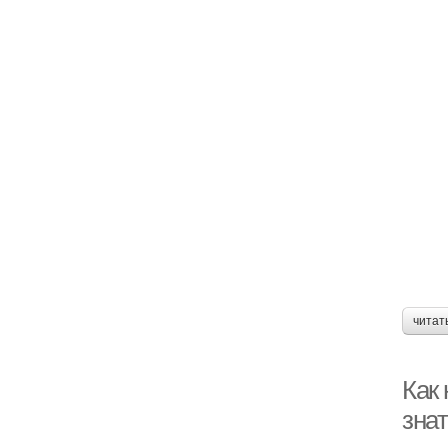
читат
Как 
зна