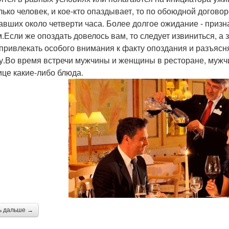
лько человек, и кое-кто опаздывает, то по обоюдной догов
авших около четверти часа. Более долгое ожидание - при
м.Если же опоздать довелось вам, то следует извиниться, а
 привлекать особого внимания к факту опоздания и разъясн
у.Во время встречи мужчины и женщины в ресторане, мужч
ице какие-либо блюда.
ь дальше →