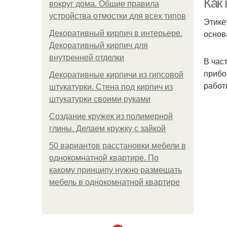
Как 
вокруг дома. Общие правила
устройства отмостки для всех типов
Этике
основ
Декоративный кирпич в интерьере.
Декоративный кирпич для
внутренней отделки
В час
прибо
Декоративные кирпичи из гипсовой
работ
штукатурки. Стена под кирпич из
штукатурки своими руками
Создание кружек из полимерной
глины. Делаем кружку с зайкой
50 вариантов расстановки мебели в
однокомнатной квартире. По
какому принципу нужно размещать
мебель в однокомнатной квартире