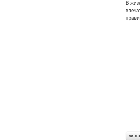
В жиз
впеча
прави
читат