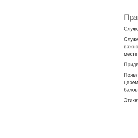
Пра
Служе
Служе
важно
месте
Придв
Появл
церем
балов
Этике