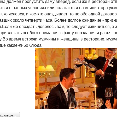
на должен пропустить даму вперед, если же в ресторан от
ятся в равных условиях или полагаются на инициатора ужи
лько человек, и кое-кто опаздывает, то по обоюдной догов
авших около четверти часа. Более долгое ожидание - при
м.Если же опоздать довелось вам, то следует извиниться, а
 привлекать особого внимания к факту опоздания и разъясн
у.Во время встречи мужчины и женщины в ресторане, мужч
ице какие-либо блюда.
ь дальше →