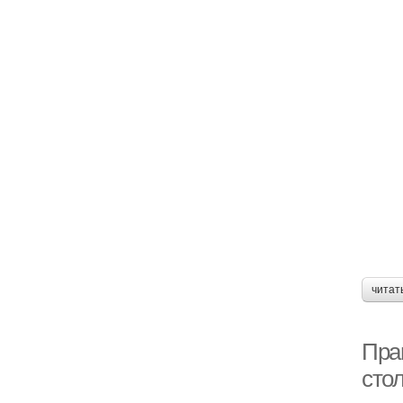
читат
Пра
сто