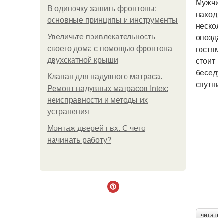
Мужчи
В одиночку зашить фронтоны:
наход
основные принципы и инструменты
неско
опозд
Увеличьте привлекательность
гостя
своего дома с помощью фронтона
стоит
двухскатной крыши
бесед
Клапан для надувного матраса.
спутн
Ремонт надувных матрасов Intex:
неисправности и методы их
устранения
Монтаж дверей пвх. С чего
начинать работу?
читат