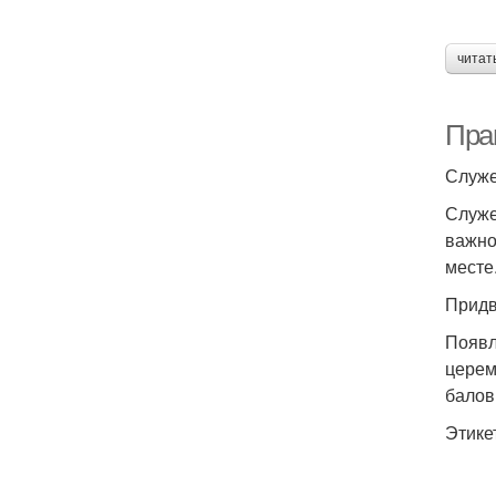
читат
Пра
Служе
Служе
важно
месте
Придв
Появл
церем
балов
Этике