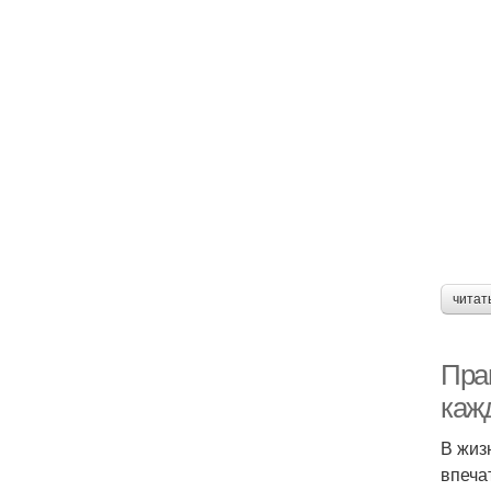
читат
Прав
каж
В жиз
впеча