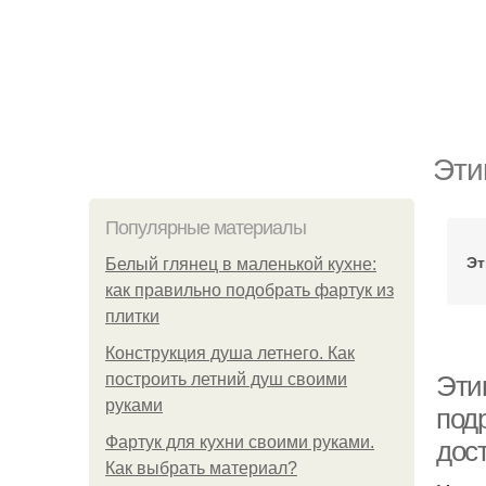
Эти
Популярные материалы
Эт
Белый глянец в маленькой кухне:
как правильно подобрать фартук из
плитки
Конструкция душа летнего. Как
построить летний душ своими
Эти
руками
под
Фартук для кухни своими руками.
дос
Как выбрать материал?