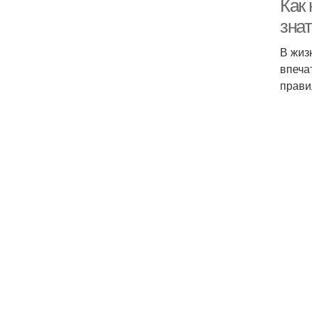
Как 
зна
В жиз
впеча
прави