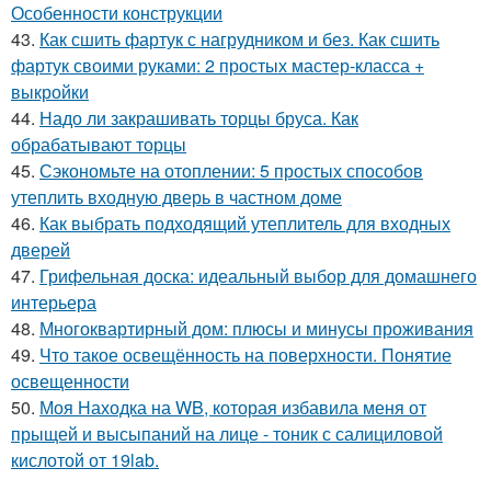
Особенности конструкции
43.
Как сшить фартук с нагрудником и без. Как сшить
фартук своими руками: 2 простых мастер-класса +
выкройки
44.
Надо ли закрашивать торцы бруса. Как
обрабатывают торцы
45.
Сэкономьте на отоплении: 5 простых способов
утеплить входную дверь в частном доме
46.
Как выбрать подходящий утеплитель для входных
дверей
47.
Грифельная доска: идеальный выбор для домашнего
интерьера
48.
Многоквартирный дом: плюсы и минусы проживания
49.
Что такое освещённость на поверхности. Понятие
освещенности
50.
Моя Находка на WB, которая избавила меня от
прыщей и высыпаний на лице - тоник с салициловой
кислотой от 19lab.