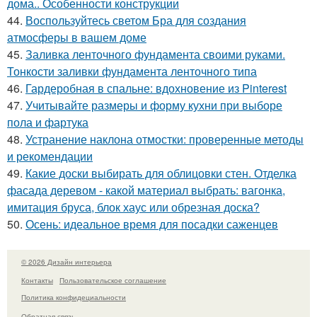
дома.. Особенности конструкции
44.
Воспользуйтесь светом Бра для создания
атмосферы в вашем доме
45.
Заливка ленточного фундамента своими руками.
Тонкости заливки фундамента ленточного типа
46.
Гардеробная в спальне: вдохновение из Pinterest
47.
Учитывайте размеры и форму кухни при выборе
пола и фартука
48.
Устранение наклона отмостки: проверенные методы
и рекомендации
49.
Какие доски выбирать для облицовки стен. Отделка
фасада деревом - какой материал выбрать: вагонка,
имитация бруса, блок хаус или обрезная доска?
50.
Осень: идеальное время для посадки саженцев
© 2026 Дизайн интерьера
Контакты
Пользовательское соглашение
Политика конфидециальности
Обратная связь