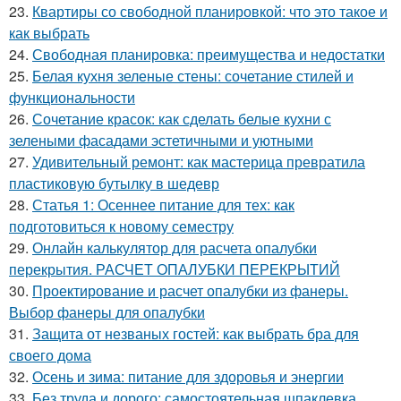
23.
Квартиры со свободной планировкой: что это такое и
как выбрать
24.
Свободная планировка: преимущества и недостатки
25.
Белая кухня зеленые стены: сочетание стилей и
функциональности
26.
Сочетание красок: как сделать белые кухни с
зелеными фасадами эстетичными и уютными
27.
Удивительный ремонт: как мастерица превратила
пластиковую бутылку в шедевр
28.
Статья 1: Осеннее питание для тех: как
подготовиться к новому семестру
29.
Онлайн калькулятор для расчета опалубки
перекрытия. РАСЧЕТ ОПАЛУБКИ ПЕРЕКРЫТИЙ
30.
Проектирование и расчет опалубки из фанеры.
Выбор фанеры для опалубки
31.
Защита от незваных гостей: как выбрать бра для
своего дома
32.
Осень и зима: питание для здоровья и энергии
33.
Без труда и дорого: самостоятельная шпаклевка