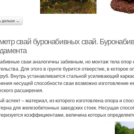
ь дальше →
метр свай буронабивных свай. Буронаби
дамента
абивные сваи аналогичны забивным, но монтаж тела опор 
тельства. Для этого в грунте бурится отверстие, в которое 
труб. Внутрь устанавливается стальной усиливающий каркас
чения несущей способности сваи возможно изготовление ее
еского расширения.
й аспект – материал, из которого изготовлена опора и спо
терна для железобетонных заводских стоек. Несущая способ
теризуется коэффициентами, величина которых определяет