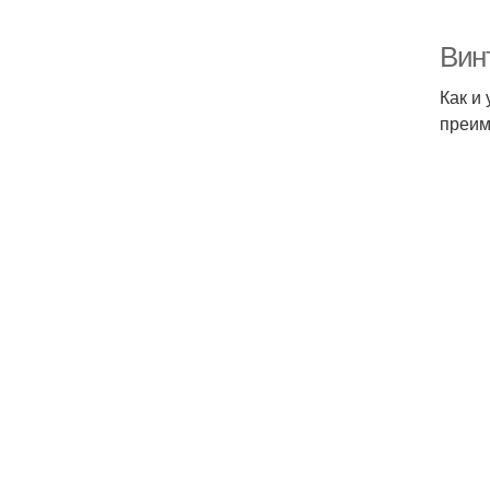
Вин
Как и
преим