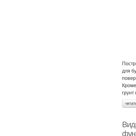
Постр
для б
повер
Кроме
грунт
читат
Вид
фун