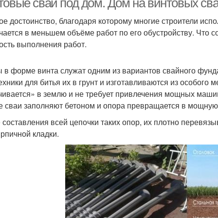
товые сваи под дом. Дом на винтовых св
ое достоинство, благодаря которому многие строители исп
чается в меньшем объёме работ по его обустройству. Что с
ость выполнения работ.
 в форме винта служат одним из вариантов свайного фунда
ехники для битья их в грунт и изготавливаются из особого 
чивается» в землю и не требует привлечения мощных машин
е сваи заполняют бетоном и опора превращается в мощную
 составления всей цепочки таких опор, их плотно перевяз
ирпичной кладки.