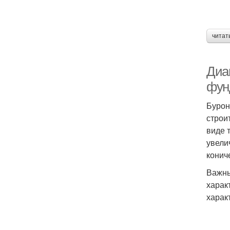
читат
Диа
фун
Бурон
строи
виде 
увели
конич
Важны
харак
харак