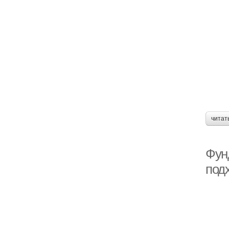
читат
Фун
под