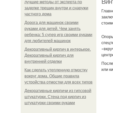
Вин
лучшие методы от эксперта по
заделке трещин внутри и снаружи
Главн
частного дома
заклю
стоим
Дорога для машинок своими
руками для детей. Чем занять
ребенка: 5 супер игр своими руками
Опоры
для любителей машинок
спецт
«вкру
Декоративный кирпич в интерьере.
центр
Декоративный кирпич для
внутренней отделки
После
или к
Как сделать утепленную отмостку
вокруг дома. Общие правила
устройства отмостки для всех типов
Декоративные кирпичи из гипсовой
штукатурки. Стена под кирпич из
штукатурки своими руками