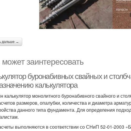
ь дальше →
 может заинтересовать
ькулятор буронабивных свайных и столб
назначению калькулятора
н калькулятор монолитного буронабивного свайного и стол
асчетов размеров, опалубки, количества и диаметра армату
ройства данного типа фундамента. Для определения подход
алистам.
асчеты выполняются в соответствии со СНиП 52-01-2003 «