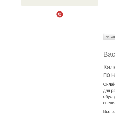
читат
Вас
Кал
по 
Онлай
для р
обуст
специ
Все р