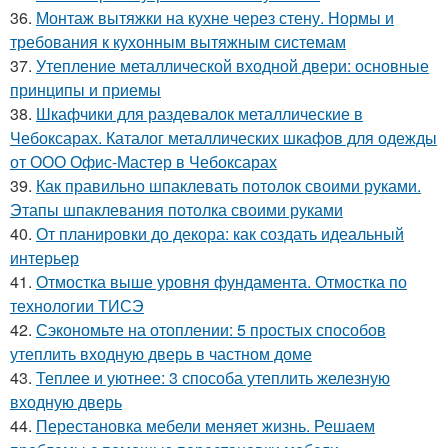
36.
Монтаж вытяжки на кухне через стену. Нормы и
требования к кухонным вытяжным системам
37.
Утепление металлической входной двери: основные
принципы и приемы
38.
Шкафчики для раздевалок металлические в
Чебоксарах. Каталог металлических шкафов для одежды
от ООО Офис-Мастер в Чебоксарах
39.
Как правильно шпаклевать потолок своими руками.
Этапы шпаклевания потолка своими руками
40.
От планировки до декора: как создать идеальный
интерьер
41.
Отмостка выше уровня фундамента. Отмостка по
технологии ТИСЭ
42.
Сэкономьте на отоплении: 5 простых способов
утеплить входную дверь в частном доме
43.
Теплее и уютнее: 3 способа утеплить железную
входную дверь
44.
Перестановка мебели меняет жизнь. Решаем