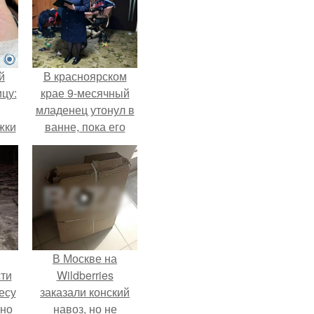
й
В красноярском
цу:
крае 9-месячный
младенец утонул в
жки
ванне, пока его
мама слушала
музыку и танцевала
ри
на кухне.
В Москве на
ти
Wildberries
есу
заказали конский
ьно
навоз, но не