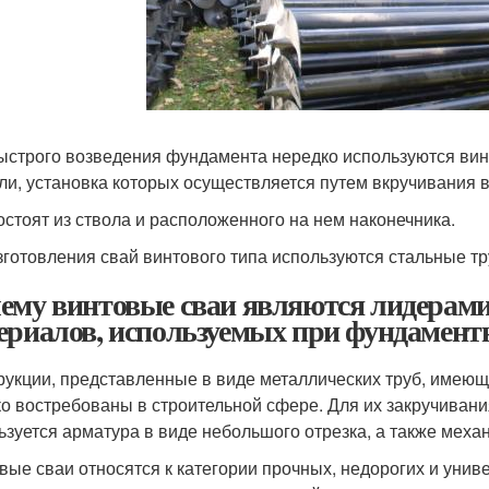
ыстрого возведения фундамента нередко используются вин
али, установка которых осуществляется путем вкручивания в
остоят из ствола и расположенного на нем наконечника.
зготовления свай винтового типа используются стальные т
ему винтовые сваи являются лидерами
ериалов, используемых при фундамент
рукции, представленные в виде металлических труб, имеющи
о востребованы в строительной сфере. Для их закручивани
ьзуется арматура в виде небольшого отрезка, а также меха
вые сваи относятся к категории прочных, недорогих и уни