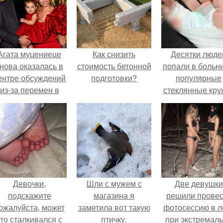
Агата муцениеце
Как снизить
Десятки люде
нова оказалась в
стоимость бетонной
попали в больни
ентре обсуждений
подготовки?
популярные
из-за перемен в
стеклянные кру
личной жизни.
с двойными
стенками
взрываются п
мытье.
Девочки,
Шли с мужем с
Две девушки
подскажите
магазина я
решили провес
ожалуйста, может
заметила вот такую
фотосессию в л
кто сталкивался с
птичку.
при экстремал