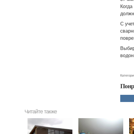
Когда
должн
С уче
сварн
повре
Выбир
водон
Категори
Понр
Читайте также