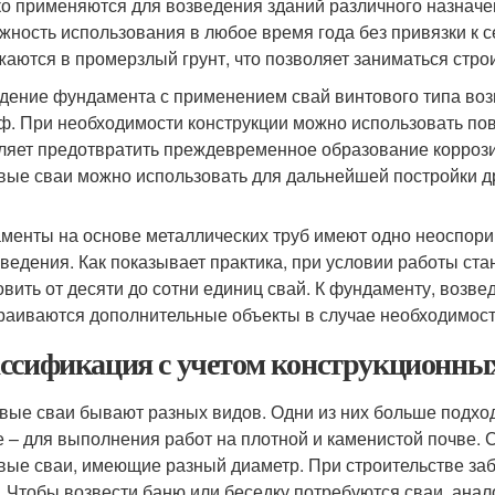
о применяются для возведения зданий различного назнач
жность использования в любое время года без привязки к 
жаются в промерзлый грунт, что позволяет заниматься стр
дение фундамента с применением свай винтового типа воз
ф. При необходимости конструкции можно использовать по
ляет предотвратить преждевременное образование коррозии
вые сваи можно использовать для дальнейшей постройки д
менты на основе металлических труб имеют одно неоспор
зведения. Как показывает практика, при условии работы ст
овить от десяти до сотни единиц свай. К фундаменту, возве
раиваются дополнительные объекты в случае необходимос
ссификация с учетом конструкционных
вые сваи бывают разных видов. Одни из них больше подход
е – для выполнения работ на плотной и каменистой почве.
вые сваи, имеющие разный диаметр. При строительстве заб
. Чтобы возвести баню или беседку потребуются сваи, анал