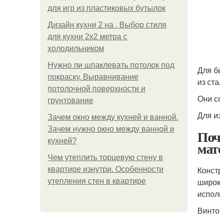
для игр из пластиковых бутылок
Дизайн кухни 2 на . Выбор стиля
для кухни 2х2 метра с
холодильником
Нужно ли шпаклевать потолок под
Для б
покраску. Выравнивание
из ст
потолочной поверхности и
Они с
грунтование
Для и
Зачем окно между кухней и ванной.
Зачем нужно окно между ванной и
Поч
кухней?
мат
Чем утеплить торцевую стену в
Конст
квартире изнутри. Особенности
широк
утепления стен в квартире
испол
Винто