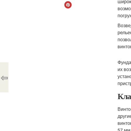
широк
возмо
погру
Возве
релье
позво
винто
Фунда
их во
⇦
устан
прист
Кла
Винто
други
винто
57 мм