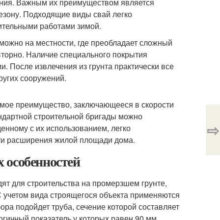
ения. Важным их преимуществом является
сезону. Подходящие виды свай легко
оительными работами зимой.
можно на местности, где преобладает сложный
вторно. Наличие специального покрытия
. После извлечения из грунта практически все
ругих сооружений.
имое преимущество, заключающееся в скорости
андартной строительной бригады можно
⇨
денному с их использованием, легко
ти расширения жилой площади дома.
 особенностей
ят для строительства на промерзшем грунте,
 С учетом вида строящегося объекта применяются
ора подойдет труба, сечение которой составляет
огичный показатель у которых равен 90 мм.