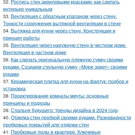
32.
Роспись стен акриловыми красками: как сделать
интерьер уникальным
33.
Вентиляция с обратным клапаном через стену.
Тонкости сооружения вытяжной вентиляции в стене
34.
Вытяжка для кухни через стену. Конструкция и
принцип работы
35.
Вентиляция через наружную стену в честном доме.
Вентиляция в частном доме
36.
Как сделать оригинальную пляжную сумку своими
руками. Создаем стильную сумку «Море зовет» своими
руками
37.
Керамическая плитка для кухни на фартук: подбор и
установка
38.
Проектирование комнаты мечты: основные
принципы и подходы
39.
Спальня будущего: тренды дизайна в 2024 году
40.
Отделка стен пробкой своими руками. Разновидности
пробковых покрытий для отделки стен
41.
Пробковые полы в квартире. Ключевые