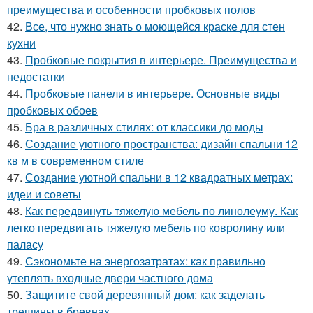
преимущества и особенности пробковых полов
42.
Все, что нужно знать о моющейся краске для стен
кухни
43.
Пробковые покрытия в интерьере. Преимущества и
недостатки
44.
Пробковые панели в интерьере. Основные виды
пробковых обоев
45.
Бра в различных стилях: от классики до моды
46.
Создание уютного пространства: дизайн спальни 12
кв м в современном стиле
47.
Создание уютной спальни в 12 квадратных метрах:
идеи и советы
48.
Как передвинуть тяжелую мебель по линолеуму. Как
легко передвигать тяжелую мебель по ковролину или
паласу
49.
Сэкономьте на энергозатратах: как правильно
утеплять входные двери частного дома
50.
Защитите свой деревянный дом: как заделать
трещины в бревнах