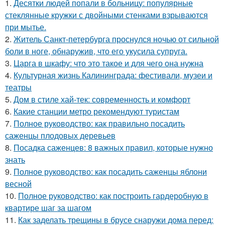
1.
Десятки людей попали в больницу: популярные
стеклянные кружки с двойными стенками взрываются
при мытье.
2.
Житель Санкт-петербурга проснулся ночью от сильной
боли в ноге, обнаружив, что его укусила супруга.
3.
Царга в шкафу: что это такое и для чего она нужна
4.
Культурная жизнь Калининграда: фестивали, музеи и
театры
5.
Дом в стиле хай-тек: современность и комфорт
6.
Какие станции метро рекомендуют туристам
7.
Полное руководство: как правильно посадить
саженцы плодовых деревьев
8.
Посадка саженцев: 8 важных правил, которые нужно
знать
9.
Полное руководство: как посадить саженцы яблони
весной
10.
Полное руководство: как построить гардеробную в
квартире шаг за шагом
11.
Как заделать трещины в брусе снаружи дома перед: