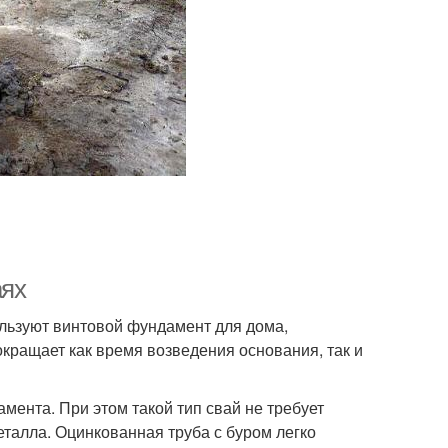
аях
ользуют винтовой фундамент для дома,
окращает как время возведения основания, так и
мента. При этом такой тип свай не требует
металла. Оцинкованная труба с буром легко