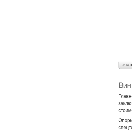
читат
Вин
Главн
заклю
стоим
Опоры
спецт