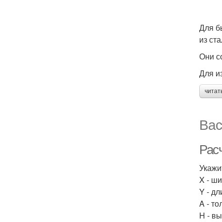
Для б
из ст
Они с
Для и
читат
Вас
Рас
Укажи
X - ш
Y - д
A - т
H - в