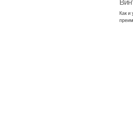
Вин
Как и
преим