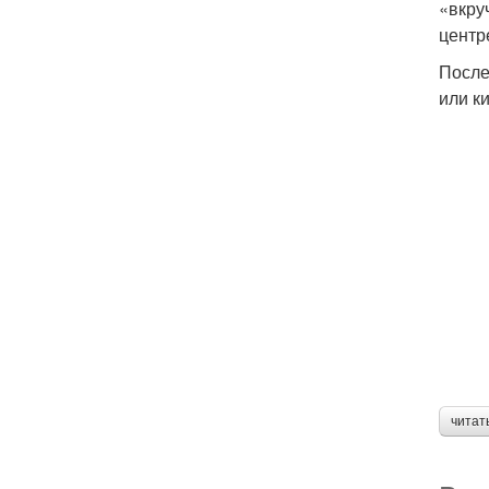
«вкру
центр
После
или к
читат