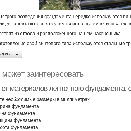
ыстрого возведения фундамента нередко используются вин
али, установка которых осуществляется путем вкручивания в
остоят из ствола и расположенного на нем наконечника.
зготовления свай винтового типа используются стальные т
ь дальше →
 может заинтересовать
чет материалов ленточного фундамента. 
те необходимые размеры в миллиметрах
ирина фундамента
лина фундамента
олщина фундамента
ысота фундамента