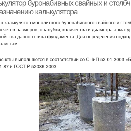
ькулятор буронабивных свайных и столб
назначению калькулятора
н калькулятор монолитного буронабивного свайного и стол
асчетов размеров, опалубки, количества и диаметра армату
ройства данного типа фундамента. Для определения подход
алистам.
асчеты выполняются в соответствии со СНиП 52-01-2003 «
01-87 и ГОСТ Р 52086-2003