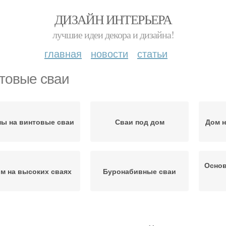
ДИЗАЙН ИНТЕРЬЕРА
лучшие идеи декора и дизайна!
главная
новости
статьи
товые сваи
ны на винтовые сваи
Сваи под дом
Дом н
Основ
м на высоких сваях
Буронабивные сваи
и в санкт петербурге