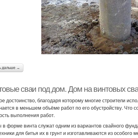
ь дальше →
товые сваи под дом. Дом на винтовых св
ое достоинство, благодаря которому многие строители исп
чается в меньшем объёме работ по его обустройству. Что с
ость выполнения работ.
 в форме винта служат одним из вариантов свайного фунда
ехники для битья их в грунт и изготавливаются из особого 