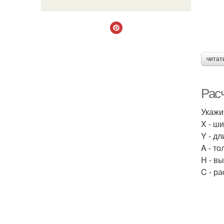
читат
Рас
Укажи
X - ш
Y - д
A - т
H - в
C - р