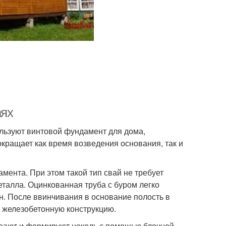
аях
ользуют винтовой фундамент для дома,
окращает как время возведения основания, так и
мента. При этом такой тип свай не требует
металла. Оцинкованная труба с буром легко
. После ввинчивания в основание полость в
 железобетонную конструкцию.
ывают и формируют цоколь с помощью блочной