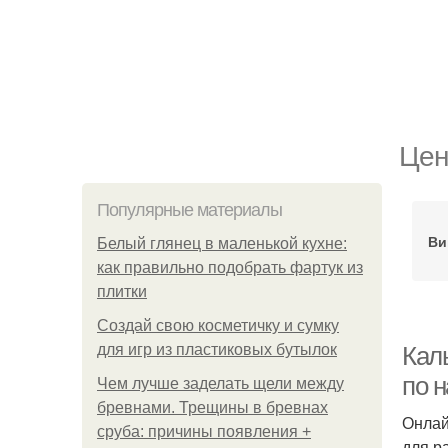
Цен
Популярные материалы
Ви
Белый глянец в маленькой кухне:
как правильно подобрать фартук из
плитки
Создай свою косметичку и сумку
для игр из пластиковых бутылок
Кал
по 
Чем лучше заделать щели между
бревнами. Трещины в бревнах
Онлай
сруба: причины появления +
для р