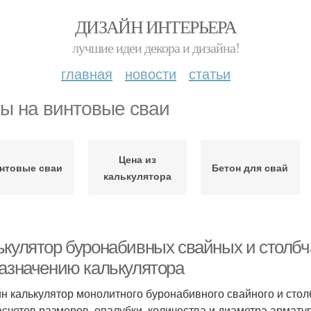
ДИЗАЙН ИНТЕРЬЕРА
лучшие идеи декора и дизайна!
главная
новости
статьи
ы на винтовые сваи
Цена из
нтовые сваи
Бетон для свай
калькулятора
ькулятор буронабивных свайных и столб
назначению калькулятора
н калькулятор монолитного буронабивного свайного и стол
асчетов размеров, опалубки, количества и диаметра армату