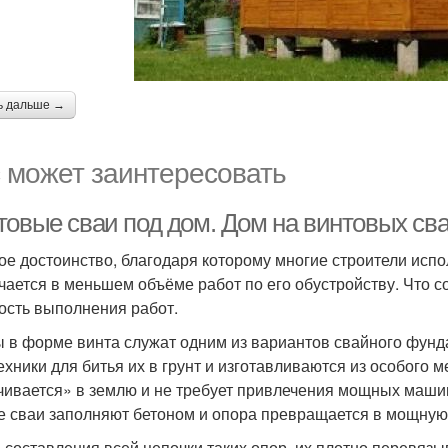
ь дальше →
 может заинтересовать
товые сваи под дом. Дом на винтовых св
ое достоинство, благодаря которому многие строители исп
чается в меньшем объёме работ по его обустройству. Что с
ость выполнения работ.
 в форме винта служат одним из вариантов свайного фунда
ехники для битья их в грунт и изготавливаются из особого 
чивается» в землю и не требует привлечения мощных машин
е сваи заполняют бетоном и опора превращается в мощную
 составления всей цепочки таких опор, их плотно перевяз