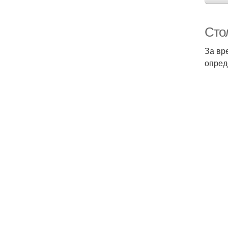
Сто
За вр
опред