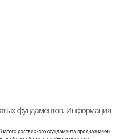
чатых фундаментов. Информация
бчатого ростверкого фундамента предназначен
ры и объема бетона, необходимого для