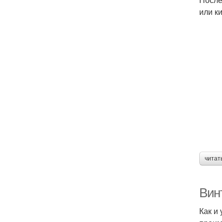
или к
читат
Вин
Как и