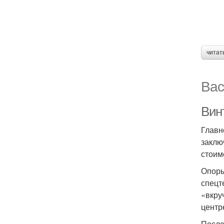
читат
Вас
Вин
Главн
заклю
стоим
Опоры
спецт
«вкру
центр
После