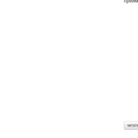
преим
читат