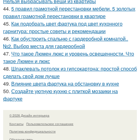
Нельзя выбрасывать вещи из квартиры
44.
5 правил грамотной перестановки мебели. 5 золотых
правил грамотной перестановки в квартире
45.
Как подобрать цвет фартука под цвет кухонного
гарнитура: простые советы и рекомендации
46.
Как обустроить спальню с гардеробной комнатой..
№2. Выбор места для гардеробной
47.
Что такое Люмен люкс и уровень освещенности. Что
такое Люмен и люкс
48.
Шпаклевать потолок из гипсокартона: простой способ
сделать свой дом лучше
49.
Влияние цвета фартука на обстановку в кухне
50.
Создайте уютную кухню с плиткой мозаики на
фартуке
© 2026 Дизайн интерьера
Контакты
Пользовательское соглашение
Политика конфидециальности
Обратная связь