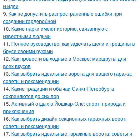
и идеи
9.
Как не допустить распространенные ошибки при
создании гардеробной
10.
Какие парки имеют историю, связанную с
известными людьми
11.
Полное руководство: как заделать щели и трещины в
брусе своими руками
12.
Как провести выходные в Москве: маршруты для
всех вкусов
13.
Как выбрать идеальные ворота для вашего гаража:
советы и рекомендации
14.
Какие традиции и обычаи Санкт-Петербурга
сохраняются до сих пор
15.
Активный отдых в Йошкар-Оле: спорт, природа и
приключения
16.
Как выбрать дизайн секционных гаражных ворот:
советы и рекомендации
17.
Как выбрать идеальные гаражные ворота: советы и