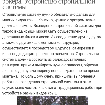
эркера. Устройство стропильной
системы
Стропильную систему нужно обязательно делать для
многих видов крыш. Конечно, крыша с эркером также
Четырехскатные крыши
Ломаная крыша
должна ее иметь. Возведение стропильной системы для
такого вида крыши может быть осуществлено из
деревянных балок и досок. Их соединение друг с другом,
а также с другими элементами конструкции,
Крыша из профнастила
Ломаные крыши
осуществляется посредством шурупов, саморезов и
иных подходящих крепежных элементов. Стропильная
система должна состоять из балок достаточных
размеров, причем выбирать нужно с запасом, обрезая
лишнюю длину или ширину непосредственно во время
Крыша без стоек
Крыша на гвоздях
монтажа. По большому счету, принципы выполнения
работ по возведению стропильной системы в этом
случае мало чем отличаются от традиционных работ при
устройстве разных видов крыш.