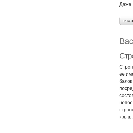
Даже 
читат
Вас
Стр
Строп
ее им
балок
посре
состо
непос
строп
крыш.