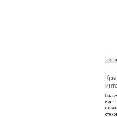
читат
Кры
инт
Вальм
имеющ
с вал
стано