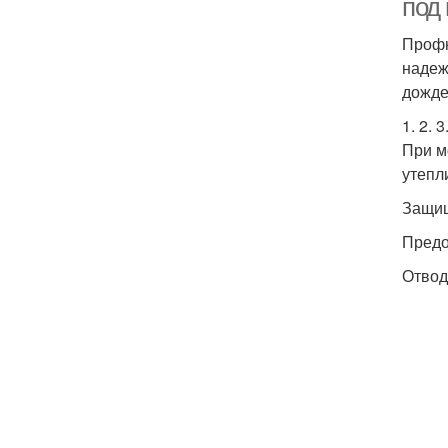
под
Профн
надеж
дожде
1. 2. 
При м
утепл
Защищ
Предо
Отвод