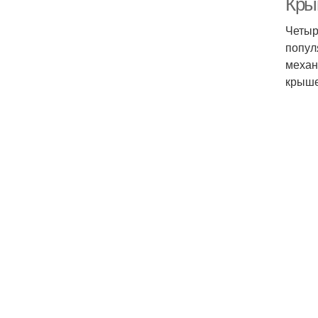
Кры
Четыр
попул
механ
крыше