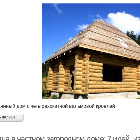
янный дом с четырехскатной вальмовой кровлей
ь дальше →
а в частном загородном доме: 7 идей, из 