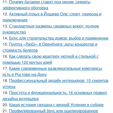
11.
Почему батареи ставят под окном: секреты
эффективного обогрева
12.
Активный отдых в Йошкар-Оле: спорт, природа и
приключения
13.
Стандартные размеры гаражных ворот: полное
руководство
14.
Брус для строительства домов: выбор и применение
15.
Группа «Любэ» в Оренбурге: даты концертов и
стоимость билетов
16.
Как сделать свою квартиру уютной и стильной с
помощью 100 крутых идей
17.
Какие современные развлекательные комплексы
есть в Ростове-на-Дону
18.
Профессиональный дизайн интерьеров: 10 секретов
успеха
19.
Простота и функциональность: 16 основных правил
дизайна интерьера
20.
Какая история связана с иконой Успения в соборе
21.
Профилированный брус или оцилиндрованное