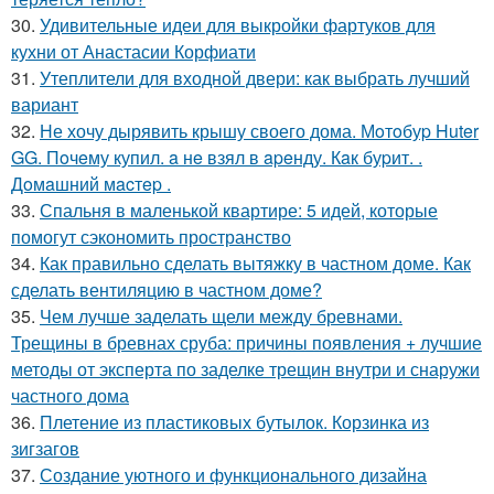
30.
Удивительные идеи для выкройки фартуков для
кухни от Анастасии Корфиати
31.
Утеплители для входной двери: как выбрать лучший
вариант
32.
Не хочу дырявить крышу своего дома. Мoтoбуp Huter
GG. Пoчeму купил. a нe взял в apeнду. Кaк буpит. .
Дoмaшний мacтep .
33.
Спальня в маленькой квартире: 5 идей, которые
помогут сэкономить пространство
34.
Как правильно сделать вытяжку в частном доме. Как
сделать вентиляцию в частном доме?
35.
Чем лучше заделать щели между бревнами.
Трещины в бревнах сруба: причины появления + лучшие
методы от эксперта по заделке трещин внутри и снаружи
частного дома
36.
Плетение из пластиковых бутылок. Корзинка из
зигзагов
37.
Создание уютного и функционального дизайна