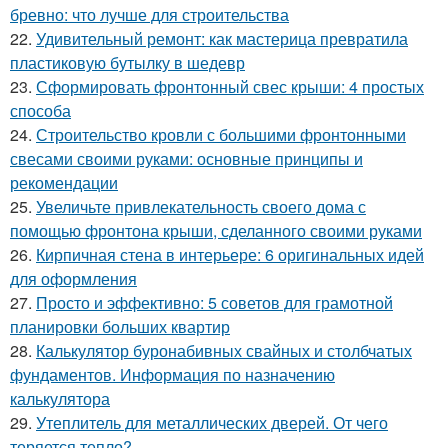
бревно: что лучше для строительства
22.
Удивительный ремонт: как мастерица превратила
пластиковую бутылку в шедевр
23.
Сформировать фронтонный свес крыши: 4 простых
способа
24.
Строительство кровли с большими фронтонными
свесами своими руками: основные принципы и
рекомендации
25.
Увеличьте привлекательность своего дома с
помощью фронтона крыши, сделанного своими руками
26.
Кирпичная стена в интерьере: 6 оригинальных идей
для оформления
27.
Просто и эффективно: 5 советов для грамотной
планировки больших квартир
28.
Калькулятор буронабивных свайных и столбчатых
фундаментов. Информация по назначению
калькулятора
29.
Утеплитель для металлических дверей. От чего
теряется тепло?