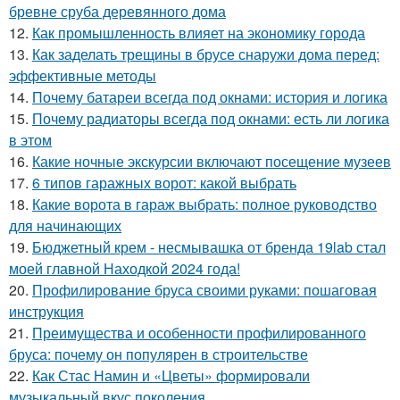
бревне сруба деревянного дома
12.
Как промышленность влияет на экономику города
13.
Как заделать трещины в брусе снаружи дома перед:
эффективные методы
14.
Почему батареи всегда под окнами: история и логика
15.
Почему радиаторы всегда под окнами: есть ли логика
в этом
16.
Какие ночные экскурсии включают посещение музеев
17.
6 типов гаражных ворот: какой выбрать
18.
Какие ворота в гараж выбрать: полное руководство
для начинающих
19.
Бюджетный крем - несмывашка от бренда 19lab стал
моей главной Находкой 2024 года!
20.
Профилирование бруса своими руками: пошаговая
инструкция
21.
Преимущества и особенности профилированного
бруса: почему он популярен в строительстве
22.
Как Стас Намин и «Цветы» формировали
музыкальный вкус поколения