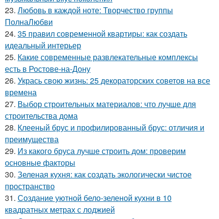
23.
Любовь в каждой ноте: Творчество группы
ПолнаЛюбви
24.
35 правил современной квартиры: как создать
идеальный интерьер
25.
Какие современные развлекательные комплексы
есть в Ростове-на-Дону
26.
Укрась свою жизнь: 25 декораторских советов на все
времена
27.
Выбор строительных материалов: что лучше для
строительства дома
28.
Клееный брус и профилированный брус: отличия и
преимущества
29.
Из какого бруса лучше строить дом: проверим
основные факторы
30.
Зеленая кухня: как создать экологически чистое
пространство
31.
Создание уютной бело-зеленой кухни в 10
квадратных метрах с лоджией