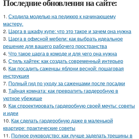
Последние обновления на сайте:
1.
Сходила моделью на педикюр к начинающему
мастеру.
2.
Царга в шкафу купе: что это такое и зачем она нужна
3.
Царга в офисной мебели: как выбрать идеальное
решение для вашего рабочего пространства
4.
Что такое царга в комоде и для чего она нужна
5.
Стиль хайтек: как создать современный интерьер
6.
Как посадить саженцы яблони весной: пошаговая
инструкция
7.
Полный гид по уходу за саженцами после посадки
8.
Тайная комната: как превратить гардеробную в
уютное убежище
9.
Как спроектировать гардеробную своей мечты: советы
и идеи
10.
Как сделать гардеробную даже в маленькой
квартире: практические советы
11.
Полное руководство: как лучше заделать трещины в