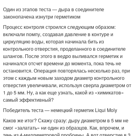
Один из этапов теста — дыра в соединителе
законопачена изнутри герметиком
Процесс контроля строился следующим образом:
включали помпу, создавая давление в контуре и
циркуляцию воды, которая начинала бить из
контрольного отверстия, проделанного в соединителе
шлангов. После этого в ведро выливался герметик и
начинался отсчет времени до момента, пока течь не
остановится. Операция повторялась несколько раз, при
этом с каждым новым заходом диаметр контрольного
отверстия увеличивали, используя сверла диаметром от
1 до 5 мм. Ну, а как еще узнать, какой из «химикатов»
самый эффективный?
Победитель теста — немецкий герметик Liqui Moly
Каков же итог? Скажу сразу: дыру диаметром в 5 мм не
смог «залатать» ни один из образцов. Как, впрочем, и
течь из 4-миллиметровой пробоины. А вот отверстие в 3