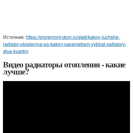
Источник:
https://proremont-dom.ru/stati/kakoy-luchshe-
radiator-otopleniya-po-kakim-parametram-vybirat-radiatory-
dlya-kvartiry
Видео радиаторы отопления - какие
лучше?