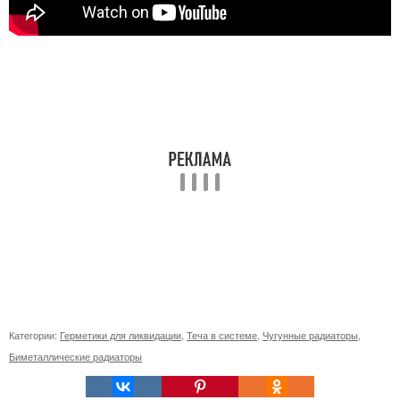
Категории:
Герметики для ликвидации
,
Теча в системе
,
Чугунные радиаторы
,
Биметаллические радиаторы