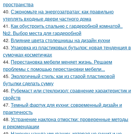
пространства
40.
Сэкономьте на энергозатратах: как правильно
утеплять входные двери частного дома
41.
Как обустроить спальню с гардеробной комнатой..
№2. Выбор места для гардеробной
42.
Влияние цвета столешницы на дизайн кухни
43.
Упаковка из пластиковых бутылок: новая тенденция в
сумочках-косметичках
44.
Перестановка мебели меняет жизнь. Решаем
проблемы с помощью перестановки мебели...
45.
Экологичный стиль: как из старой пластиковой
бутылки сделать сумку
46.
Рубемаст или стеклоизол: сравнение характеристик и
свойств
47.
Темный фартук для кухни: современный дизайн и
практичность
48.
Устранение наклона отмостки: проверенные методы
и рекомендации
49.
Наконец нашла умывашку, которая не сушит и не