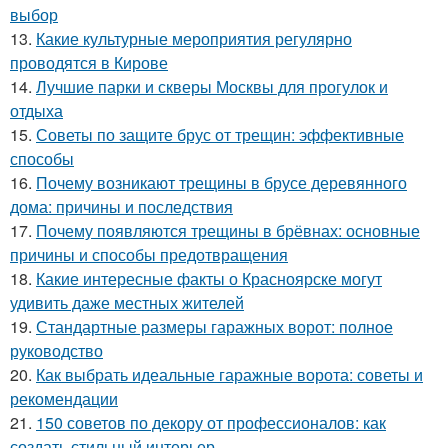
выбор
13.
Какие культурные мероприятия регулярно
проводятся в Кирове
14.
Лучшие парки и скверы Москвы для прогулок и
отдыха
15.
Советы по защите брус от трещин: эффективные
способы
16.
Почему возникают трещины в брусе деревянного
дома: причины и последствия
17.
Почему появляются трещины в брёвнах: основные
причины и способы предотвращения
18.
Какие интересные факты о Красноярске могут
удивить даже местных жителей
19.
Стандартные размеры гаражных ворот: полное
руководство
20.
Как выбрать идеальные гаражные ворота: советы и
рекомендации
21.
150 советов по декору от профессионалов: как
создать стильный интерьер