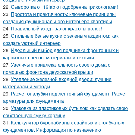
22.
Сыворотка от 19lab от одобренна трихологами!
23.
Простота и практичность: ключевые принципы
создания функционального интерьера квартиры
24.
Правильный уход - залог красоты волос!
25.
Стильные белые кухни с зеленым акцентом: как
создать уютный интерьер
26.
Идеальный выбор для подшивки фронтонных и
карнизных свесов: материалы и техники
27.
Увеличьте привлекательность своего дома с
помощью фронтона двухскатной крыши
28.
Утепление железной входной двери: лучшие
материалы и методы
29.
Расчет опалубки под ленточный фундамент. Расчет
арматуры для фундамента
30.
Упаковка из пластиковых бутылок: как сделать свою
собственную сумку-корзину
31.
Калькулятор буронабивных свайных и столбчатых
фундаментов. Информация по назначению