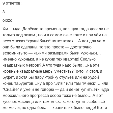
9 ответов:
3
oldzo
Хм… мда! Далёкие те времена, но ящик тогда делали не
только под окном , но и в самом окне тоже и при чём на
всех этажах "хрущёбных" пятиэтажек… А вот для чего
они были сделаны, то это просто — достаточно
вспомнить то — какими размерами были кухоньки…
именно кухоньки, а не кухни тех квартир! Сколько
квадратных метров? А что туда надо было …на эти
кровные квадратные меры уместить?То-то! И стол, и
буфет, и хотя бы пару -тройку стульев или на худой
конец табуретов…ну а про "ЗИЛ" или там "Минск"… или
"Снайге" я уже и не говорю — да и денег купить эти чуда
морозильного прогресса особо тоже не было… А вот
кусочек маслица или там мяска какого купить себе всё
же могли, но одна беда — хранить их было негде! Вот и