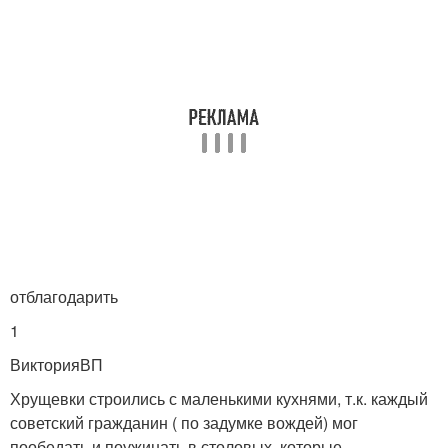
отблагодарить
1
Викто­рияВП
Хрущевки строились с маленькими кухнями, т.к. каждый
советский гражданин ( по задумке вождей) мог
пообедать и поужинать в столовых, которые