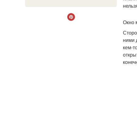
нельз
Окно 
Сторо
ними 
кем-т
откры
конеч