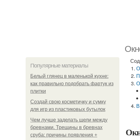
Окн
Сод
Популярные материалы
О
П
Белый глянец в маленькой кухне:
О
как правильно подобрать фартук из
плитки
Создай свою косметичку и сумку
В
для игр из пластиковых бутылок
Чем лучше заделать щели между
бревнами. Трещины в бревнах
Окн
сруба: причины появления +