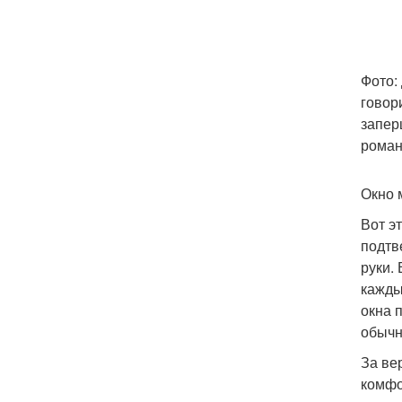
Фото:
говор
запер
роман
Окно 
Вот э
подтв
руки. 
кажды
окна 
обычн
За ве
комфо