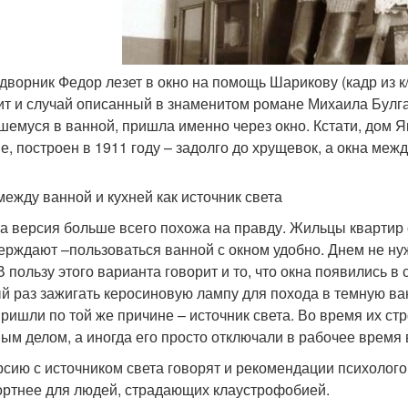
 дворник Федор лезет в окно на помощь Шарикову (кадр из к
ит и случай описанный в знаменитом романе Михаила Булг
шемуся в ванной, пришла именно через окно. Кстати, дом Я
е, построен в 1911 году – задолго до хрущевок, а окна межд
между ванной и кухней как источник света
та версия больше всего похожа на правду. Жильцы квартир 
ерждают –пользоваться ванной с окном удобно. Днем не ну
В пользу этого варианта говорит и то, что окна появились в 
й раз зажигать керосиновую лампу для похода в темную ва
пришли по той же причине – источник света. Во время их с
ым делом, а иногда его просто отключали в рабочее время 
рсию с источником света говорят и рекомендации психолог
ртнее для людей, страдающих клаустрофобией.