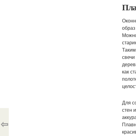
Пла
Оконн
образ
Можно
стари
Таким
свечи
дерев
как с
полот
целос
Для с
стен 
аккур
⇦
Плавн
краси