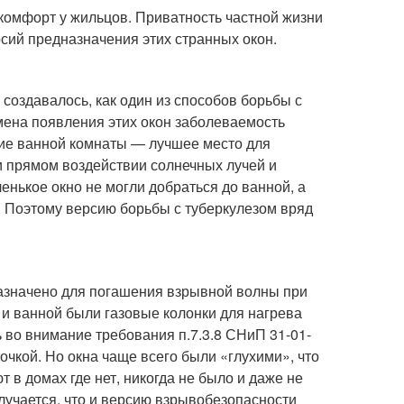
комфорт у жильцов. Приватность частной жизни
сий предназначения этих странных окон.
 создавалось, как один из способов борьбы с
емена появления этих окон заболеваемость
ие ванной комнаты — лучшее место для
и прямом воздействии солнечных лучей и
нькое окно не могли добраться до ванной, а
. Поэтому версию борьбы с туберкулезом вряд
назначено для погашения взрывной волны при
 и ванной были газовые колонки для нагрева
ь во внимание требования п.7.3.8 СНиП 31-01-
кой. Но окна чаще всего были «глухими», что
т в домах где нет, никогда не было и даже не
лучается, что и версию взрывобезопасности