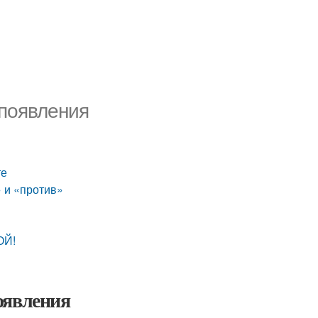
 появления
те
» и «против»
ОЙ!
оявления