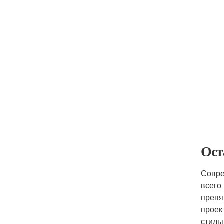
Ост
Совре
всего
препя
проек
стиль