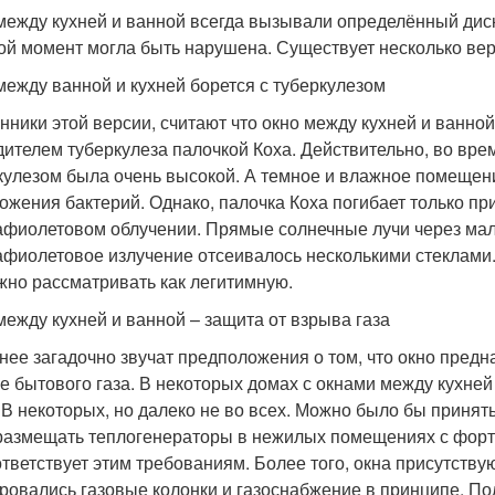
между кухней и ванной всегда вызывали определённый дис
ой момент могла быть нарушена. Существует несколько вер
между ванной и кухней борется с туберкулезом
нники этой версии, считают что окно между кухней и ванной
дителем туберкулеза палочкой Коха. Действительно, во вр
кулезом была очень высокой. А темное и влажное помещен
ожения бактерий. Однако, палочка Коха погибает только пр
афиолетовом облучении. Прямые солнечные лучи через мале
афиолетовое излучение отсеивалось несколькими стеклами
жно рассматривать как легитимную.
между кухней и ванной – защита от взрыва газа
нее загадочно звучат предположения о том, что окно пред
е бытового газа. В некоторых домах с окнами между кухней
 В некоторых, но далеко не во всех. Можно было бы принят
размещать теплогенераторы в нежилых помещениях с форточ
ответствует этим требованиям. Более того, окна присутствую
ровались газовые колонки и газоснабжение в принципе. По