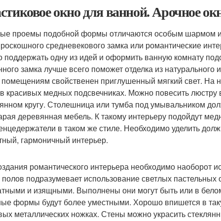
стиковое окно для ванной. Арочное ок
ые проемы подобной формы отличаются особым шармом и т
 роскошного средневекового замка или романтические инте
 поддержать одну из идей и оформить ванную комнату по
нного замка лучше всего поможет отделка из натурального и
 помещениям свойственен приглушенный мягкий свет. На 
 в красивых медных подсвечниках. Можно повесить люстру 
янном кругу. Столешница или тумба под умывальником дол
тарая деревянная мебель. К такому интерьеру подойдут ме
енцедержатели в таком же стиле. Необходимо уделить долж
тный, гармоничный интерьер.
оздания романтического интерьера необходимо наоборот ис
и полов подразумевает использование светлых пастельных
атными и изящными. Выполнены они могут быть или в белом 
ые формы будут более уместными. Хорошо впишется в та
вых металлических ножках. Стены можно украсить стеклянн