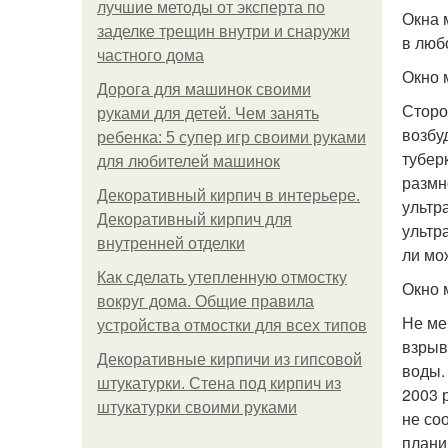
лучшие методы от эксперта по
Окна 
заделке трещин внутри и снаружи
в люб
частного дома
Окно 
Дорога для машинок своими
Сторо
руками для детей. Чем занять
возбу
ребенка: 5 супер игр своими руками
тубер
для любителей машинок
размн
Декоративный кирпич в интерьере.
ультр
Декоративный кирпич для
ультр
внутренней отделки
ли мо
Как сделать утепленную отмостку
Окно 
вокруг дома. Общие правила
Не ме
устройства отмостки для всех типов
взрыв
Декоративные кирпичи из гипсовой
воды.
штукатурки. Стена под кирпич из
2003 
штукатурки своими руками
не со
плани