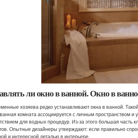
авлять ли окно в ванной. Окно в ванной
менные хозяева редко устанавливают окна в ванной. Тако
 ванная комната ассоциируется с личным пространством и 
тствием для водных процедур. Из-за этого большая часть 
тов. Опытные дизайнеры утверждают: если правильно спрое
ной и интересной деталью в интерьере.