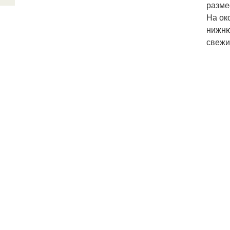
разме
На ок
нижню
свежи