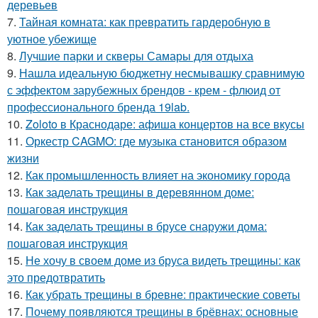
деревьев
7.
Тайная комната: как превратить гардеробную в
уютное убежище
8.
Лучшие парки и скверы Самары для отдыха
9.
Нашла идеальную бюджетну несмывашку сравнимую
с эффектом зарубежных брендов - крем - флюид от
профессионального бренда 19lab.
10.
Zoloto в Краснодаре: афиша концертов на все вкусы
11.
Оркестр CAGMO: где музыка становится образом
жизни
12.
Как промышленность влияет на экономику города
13.
Как заделать трещины в деревянном доме:
пошаговая инструкция
14.
Как заделать трещины в брусе снаружи дома:
пошаговая инструкция
15.
Не хочу в своем доме из бруса видеть трещины: как
это предотвратить
16.
Как убрать трещины в бревне: практические советы
17.
Почему появляются трещины в брёвнах: основные