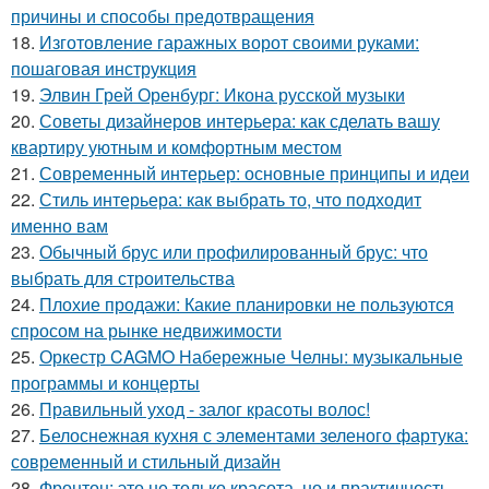
причины и способы предотвращения
18.
Изготовление гаражных ворот своими руками:
пошаговая инструкция
19.
Элвин Грей Оренбург: Икона русской музыки
20.
Советы дизайнеров интерьера: как сделать вашу
квартиру уютным и комфортным местом
21.
Современный интерьер: основные принципы и идеи
22.
Стиль интерьера: как выбрать то, что подходит
именно вам
23.
Обычный брус или профилированный брус: что
выбрать для строительства
24.
Плохие продажи: Какие планировки не пользуются
спросом на рынке недвижимости
25.
Оркестр CAGMO Набережные Челны: музыкальные
программы и концерты
26.
Правильный уход - залог красоты волос!
27.
Белоснежная кухня с элементами зеленого фартука:
современный и стильный дизайн
28.
Фронтон: это не только красота, но и практичность