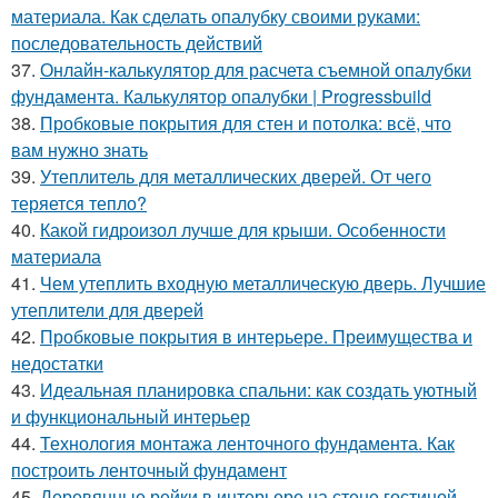
материала. Как сделать опалубку своими руками:
последовательность действий
37.
Онлайн-калькулятор для расчета съемной опалубки
фундамента. Калькулятор опалубки | Progressbuild
38.
Пробковые покрытия для стен и потолка: всё, что
вам нужно знать
39.
Утеплитель для металлических дверей. От чего
теряется тепло?
40.
Какой гидроизол лучше для крыши. Особенности
материала
41.
Чем утеплить входную металлическую дверь. Лучшие
утеплители для дверей
42.
Пробковые покрытия в интерьере. Преимущества и
недостатки
43.
Идеальная планировка спальни: как создать уютный
и функциональный интерьер
44.
Технология монтажа ленточного фундамента. Как
построить ленточный фундамент
45.
Деревянные рейки в интерьере на стене гостиной.