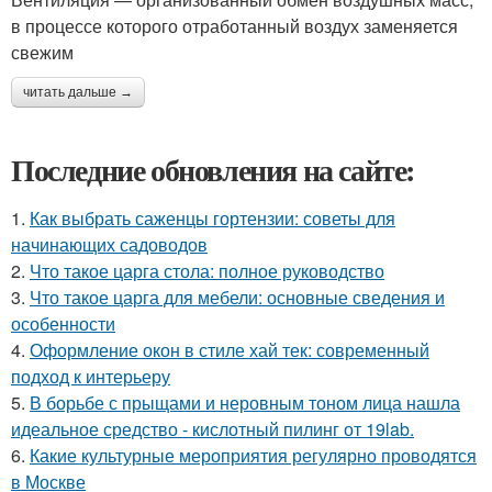
в процессе которого отработанный воздух заменяется
свежим
читать дальше →
Последние обновления на сайте:
1.
Как выбрать саженцы гортензии: советы для
начинающих садоводов
2.
Что такое царга стола: полное руководство
3.
Что такое царга для мебели: основные сведения и
особенности
4.
Оформление окон в стиле хай тек: современный
подход к интерьеру
5.
В борьбе с прыщами и неровным тоном лица нашла
идеальное средство - кислотный пилинг от 19lab.
6.
Какие культурные мероприятия регулярно проводятся
в Москве