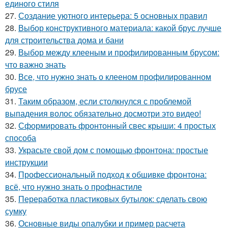
единого стиля
27.
Создание уютного интерьера: 5 основных правил
28.
Выбор конструктивного материала: какой брус лучше
для строительства дома и бани
29.
Выбор между клееным и профилированным брусом:
что важно знать
30.
Все, что нужно знать о клееном профилированном
брусе
31.
Таким образом, если столкнулся с проблемой
выпадения волос обязательно досмотри это видео!
32.
Сформировать фронтонный свес крыши: 4 простых
способа
33.
Украсьте свой дом с помощью фронтона: простые
инструкции
34.
Профессиональный подход к обшивке фронтона:
всё, что нужно знать о профнастиле
35.
Переработка пластиковых бутылок: сделать свою
сумку
36.
Основные виды опалубки и пример расчета