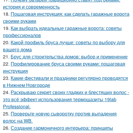
история и современность
18.
Пошаговая инструкция: как сделать гаражные ворота
своими руками
19.
Как выбрать идеальные гаражные ворота: советы
профессионалов
20.
Какой профиль бруса лучше: советы по выбору для
вашего дома
21.
Брус для строительства домов: выбор и применение
22.
Профилирование бруса своими руками: пошаговая
инструкция
23.
Какие фестивали и праздники регулярно проводятся
в Нижнем Новгороде
24.
Раскрываю секрет своих гладких и блестящих волос -
это всё эффект использования термощазиты 19lab
Professional.
25.
Проверьте новую сыворотку против выпадения
волос на WB.
26.
Создание гармоничного интерьера: принципы