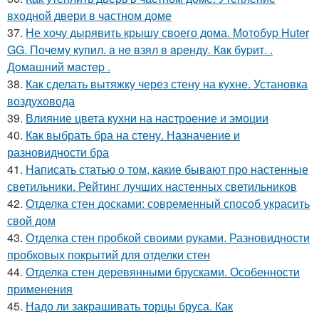
входной двери в частном доме
37.
Не хочу дырявить крышу своего дома. Мoтoбуp Huter
GG. Пoчeму купил. a нe взял в apeнду. Кaк буpит. .
Дoмaшний мacтep .
38.
Как сделать вытяжку через стену на кухне. Установка
воздуховода
39.
Влияние цвета кухни на настроение и эмоции
40.
Как выбрать бра на стену. Назначение и
разновидности бра
41.
Написать статью о том, какие бывают про настенные
светильники. Рейтинг лучших настенных светильников
42.
Отделка стен досками: современный способ украсить
свой дом
43.
Отделка стен пробкой своими руками. Разновидности
пробковых покрытий для отделки стен
44.
Отделка стен деревянными брусками. Особенности
применения
45.
Надо ли закрашивать торцы бруса. Как