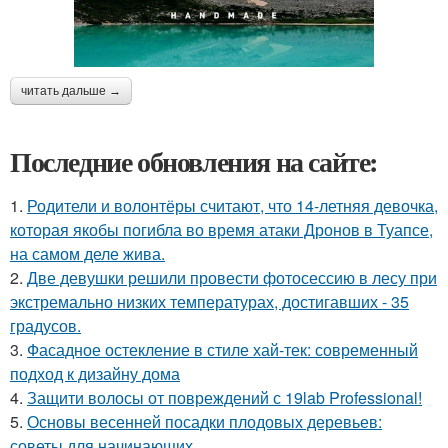
читать дальше →
Последние обновления на сайте:
1.
Родители и волонтёры считают, что 14-летняя девочка,
которая якобы погибла во время атаки Дронов в Туапсе,
на самом деле жива.
2.
Две девушки решили провести фотосессию в лесу при
экстремально низких температурах, достигавших - 35
градусов.
3.
Фасадное остекление в стиле хай-тек: современный
подход к дизайну дома
4.
Защити волосы от повреждений с 19lab Professional!
5.
Основы весенней посадки плодовых деревьев:
советы для начинающих