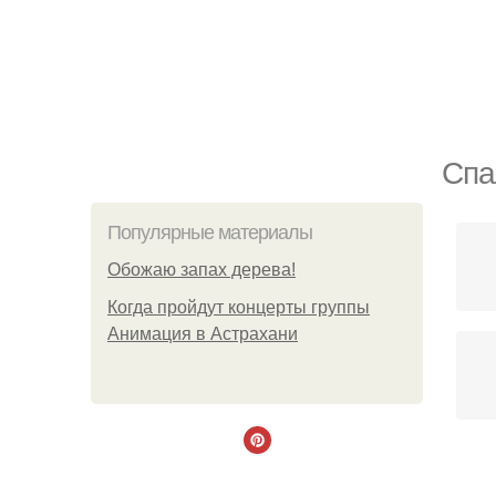
Спа
Популярные материалы
Обожaю зaпах деpева!
Когда пройдут концерты группы
Анимация в Астрахани
По