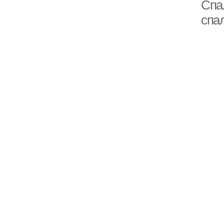
Спа
спа