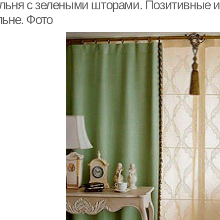
льня с зелеными шторами. Позитивные и
льне. Фото
Шторы к зеленым
обоям