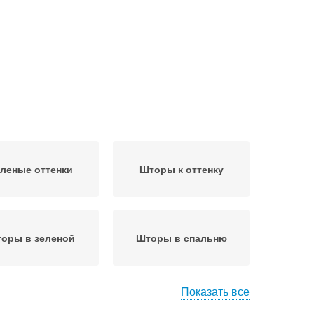
леные оттенки
Шторы к оттенку
оры в зеленой
Шторы в спальню
Показать все
оры в бежевом
Бежевые шторы