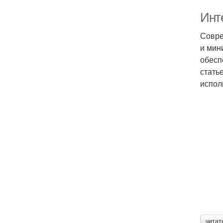
Инт
Совре
и мин
обесп
стать
испол
читат