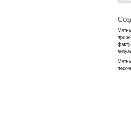
Соз
Мятны
приро
факту
визуа
Мятны
песоч