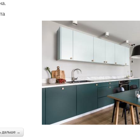
на.
ета
ь дальше →