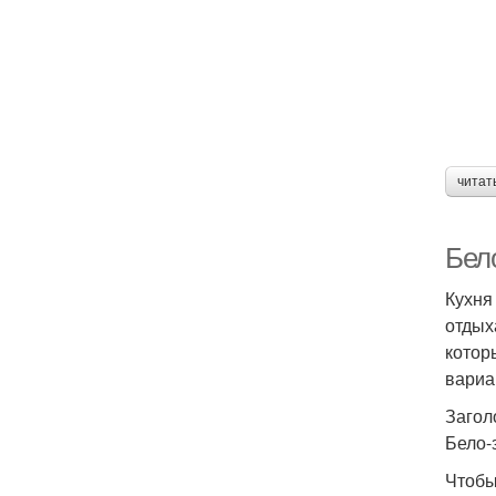
читат
Бело
Кухня
отдых
котор
вариа
Загол
Бело-
Чтобы