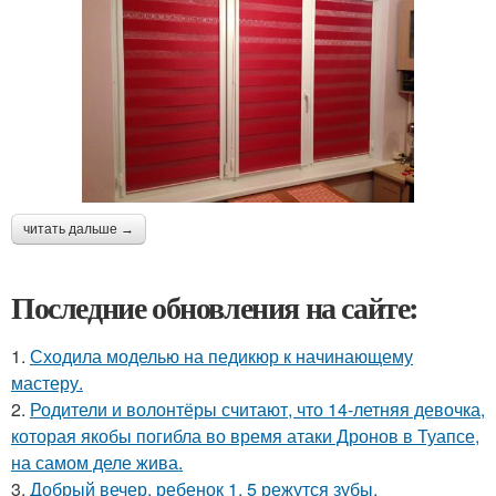
читать дальше →
Последние обновления на сайте:
1.
Сходила моделью на педикюр к начинающему
мастеру.
2.
Родители и волонтёры считают, что 14-летняя девочка,
которая якобы погибла во время атаки Дронов в Туапсе,
на самом деле жива.
3.
Добрый вечер, ребенок 1, 5 режутся зубы.