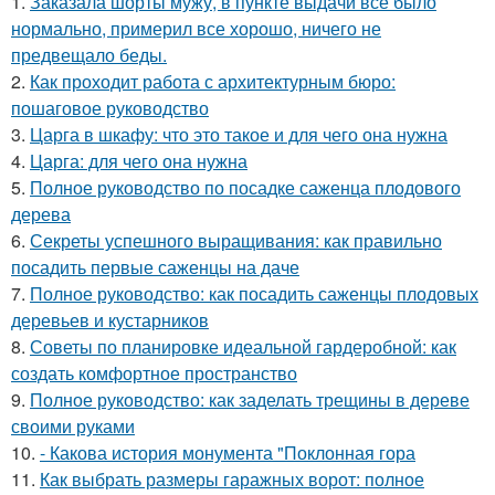
1.
Заказала шорты мужу, в пункте выдачи всё было
нормально, примерил все хорошо, ничего не
предвещало беды.
2.
Как проходит работа с архитектурным бюро:
пошаговое руководство
3.
Царга в шкафу: что это такое и для чего она нужна
4.
Царга: для чего она нужна
5.
Полное руководство по посадке саженца плодового
дерева
6.
Секреты успешного выращивания: как правильно
посадить первые саженцы на даче
7.
Полное руководство: как посадить саженцы плодовых
деревьев и кустарников
8.
Советы по планировке идеальной гардеробной: как
создать комфортное пространство
9.
Полное руководство: как заделать трещины в дереве
своими руками
10.
- Какова история монумента "Поклонная гора
11.
Как выбрать размеры гаражных ворот: полное