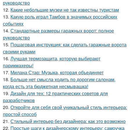
руководство
12.
Какие небольшие музеи не так известны туристам
13.
Какую роль играл Тамбов в значимых российских
событиях
14.
Стандартные размеры гаражных ворот: полное
руководство
15.
Пошаговая инструкция: как сделать гаражные ворота
своими руками
16.
Лучшая термозащита, которую выбирают
парикмахеры!
17.
Милана Стар: Музыка, которая объединяет
18.
Больше нет смысла ходить по дорогим салонам,
когда есть эта бюджетная несмывашка!
19.
Дизайн для тех: 12 практических советов для
разработчиков
20.
Откройте для себя свой уникальный стиль интерьера:
простой способ
21.
Стильный интерьер без дизайнера: как это возможно
22.
Простые шаги к дизайнерскому интерьеру: самоучка