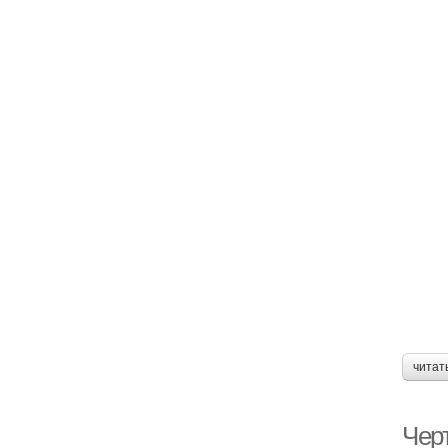
читат
Чер