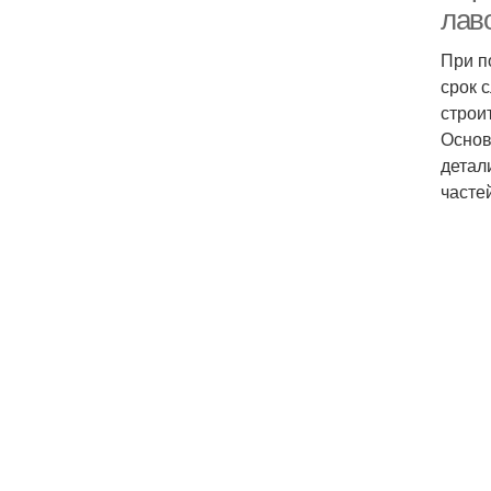
лав
При п
срок 
строи
Основ
детал
часте