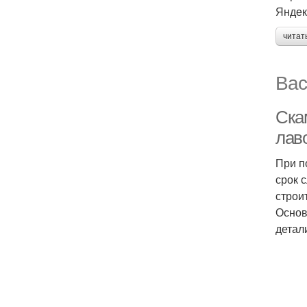
Яндек
читат
Вас
Ска
лав
При п
срок 
строи
Основ
детал