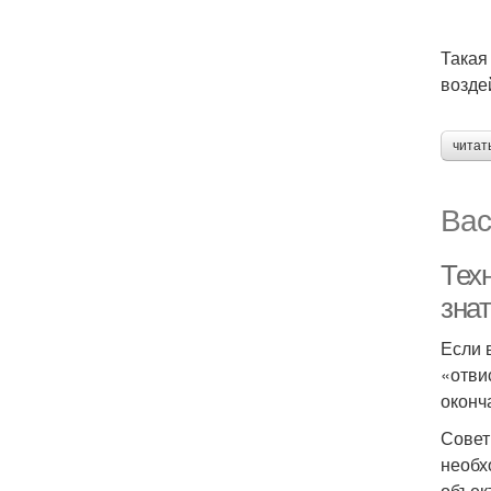
Такая
возде
читат
Вас
Тех
знат
Если 
«отви
оконч
Совет
необх
объек