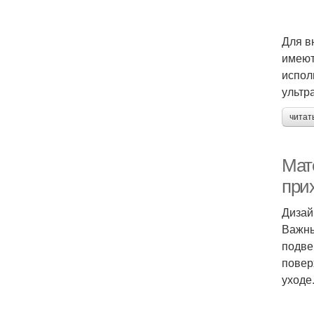
Для в
имеют
испол
ультр
читат
Мат
при
Дизай
Важны
подве
повер
уходе