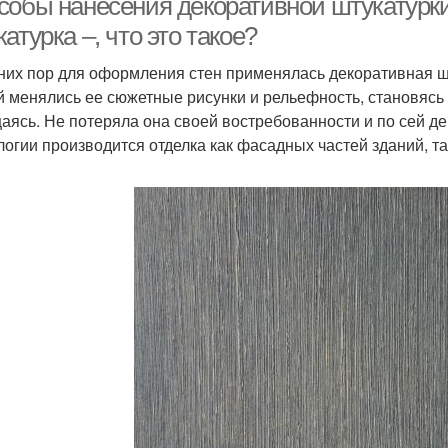
собы нанесения декоративной штукатурки
атурка –, что это такое?
них пор для оформления стен применялась декоративная ш
й менялись ее сюжетные рисунки и рельефность, становясь 
аясь. Не потеряла она своей востребованности и по сей 
логии производится отделка как фасадных частей зданий, т