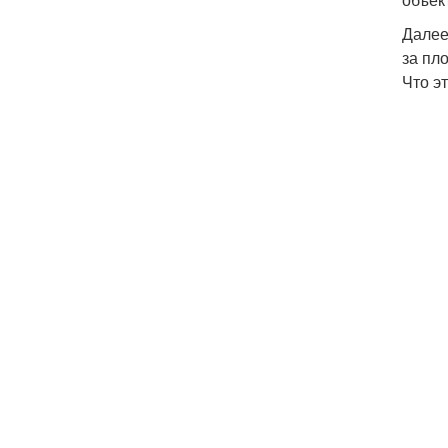
Далее
за пл
Что эт