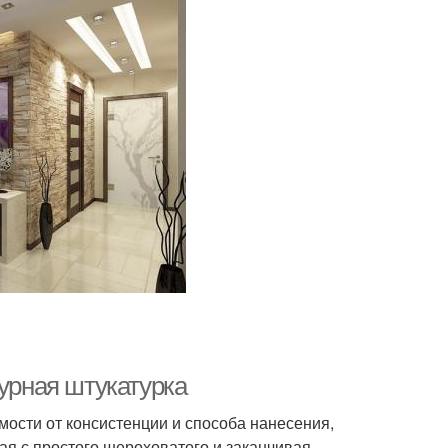
турная штукатурка
ости от консистенции и способа нанесения,
ая с простого шероховатого и заканчивая