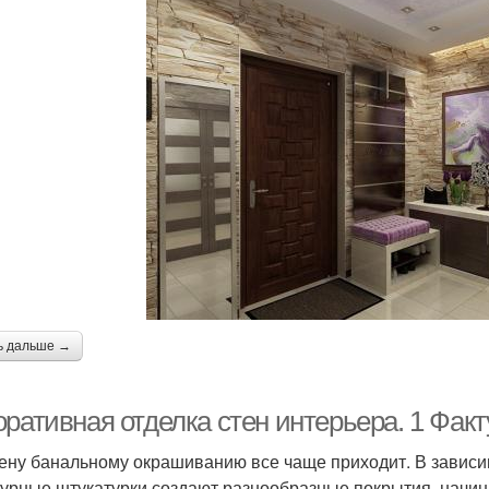
ь дальше →
оративная отделка стен интерьера. 1 Фак
ену банальному окрашиванию все чаще приходит. В зависим
турные штукатурки создают разнообразные покрытия, начин