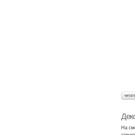
читат
Дек
На см
струк