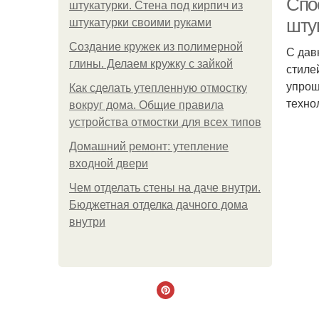
Спо
штукатурки. Стена под кирпич из
штук
штукатурки своими руками
Создание кружек из полимерной
С дав
глины. Делаем кружку с зайкой
стиле
упрощ
Как сделать утепленную отмостку
техно
вокруг дома. Общие правила
устройства отмостки для всех типов
Домашний ремонт: утепление
входной двери
Чем отделать стены на даче внутри.
Бюджетная отделка дачного дома
внутри