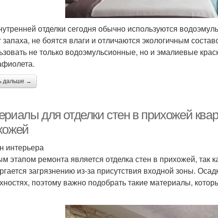
нутренней отделки сегодня обычно используются водоэмуль
 запаха, не боятся влаги и отличаются экологичным соста
ьзовать не только водоэмульсионные, но и эмалиевые краск
афиолета.
ь дальше →
ериалы для отделки стен в прихожей квар
хожей
н интерьера
м этапом ремонта является отделка стен в прихожей, так 
ргается загрязнению из-за присутствия входной зоны. Осадк
хностях, поэтому важно подобрать такие материалы, котор
.