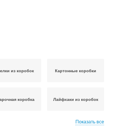
елки из коробок
Картонные коробки
арочная коробка
Лайфхаки из коробок
Показать все
Принадлежности из
бка для хранения