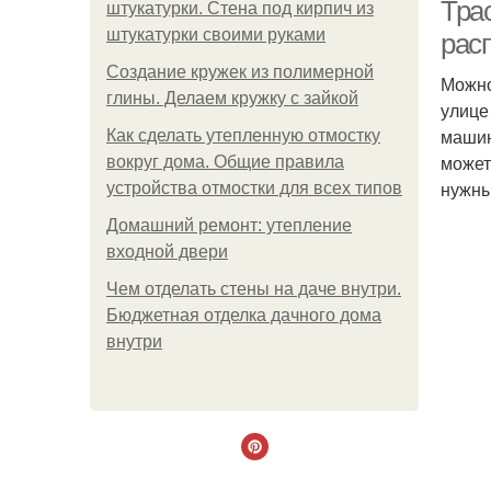
Тра
штукатурки. Стена под кирпич из
штукатурки своими руками
рас
Создание кружек из полимерной
Можно
глины. Делаем кружку с зайкой
улице
машин
Как сделать утепленную отмостку
может
вокруг дома. Общие правила
нужны
устройства отмостки для всех типов
Домашний ремонт: утепление
входной двери
Чем отделать стены на даче внутри.
Бюджетная отделка дачного дома
внутри