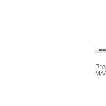
читат
Поде
МА