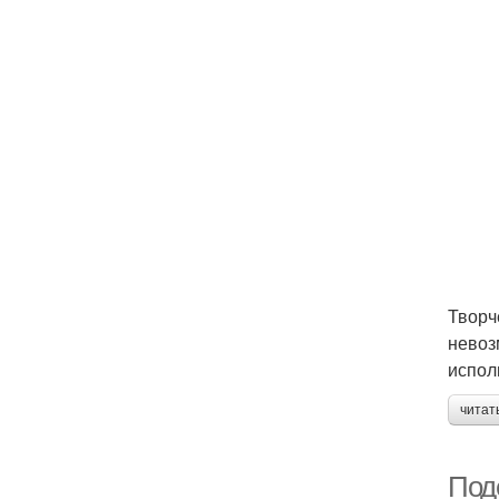
Творч
невоз
испол
читат
Поде