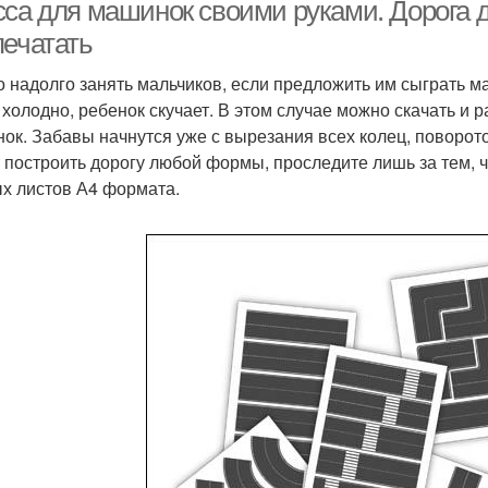
сса для машинок своими руками. Дорога д
печатать
 надолго занять мальчиков, если предложить им сыграть ма
Палитра из яичной
 холодно, ребенок скучает. В этом случае можно скачать и
коробки
ок. Забавы начнутся уже с вырезания всех колец, поворот
 построить дорогу любой формы, проследите лишь за тем, 
х листов А4 формата.