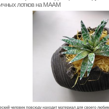
яичных лотков на МААМ
еский человек повсюду находит материал для своего любимо