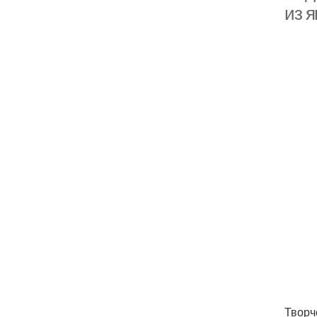
из 
Творч