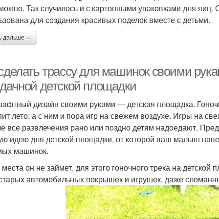
можно. Так случилось и с картонными упаковками для яиц. О
ьзована для создания красивых поделок вместе с детьми.
ь дальше →
 сделать трассу для машинок своими рука
 дачной детской площадки
афтный дизайн своими руками — детская площадка. Гоночны
пит лето, а с ним и пора игр на свежем воздухе. Игры на св
че все развлечения рано или поздно детям надоедают. Пре
ую идею для детской площадки, от которой ваш малыш навер
ых машинок.
 места он не займет, для этого гоночного трека на детской
старых автомобильных покрышек и игрушек, даже сломанных