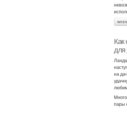
невоз
испол
читат
Как
для
Ландш
насту
на да
удачн
любим
Много
пары 