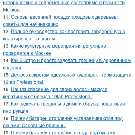
исторические и современные достопримечательности
Москвы
11.
Основы весенней посадки плодовых деревьев:
советы для начинающих
12.
Полное руководство: как построить гардеробную в
квартире шаг за шагом
13.
Какие культурные мероприятия регулярно
проводятся в Москве
14.
Как быстро и просто заделать трещину в деревянном
изделии
15.
Делюсь секретом идеальных кудряшек - термозащита
19lab Professional.
16.
Нашла спасение для своих волос - маску с
кератином от бренда 19lab Professional.
17.
Как заделать трещины в доме из бруса: пошаговая
инструкция
18.
Почему батареи отопления устанавливаются под
окнами: Основные причины
19.
Почему батареи отопления всегда под окнами: