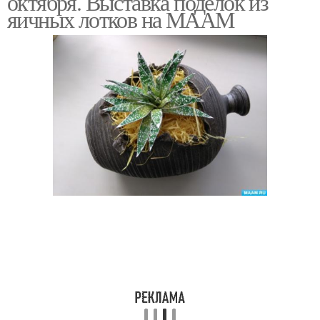
октября. Выставка поделок из
яичных лотков на МААМ
Лайфхаки для
Отличные лайфхаки
вторичного
использования
Яичная коробка
Коробка для хранения
Принадлежности из
Палитра из яичной
яичной коробки
коробки
Руки из коробки
Счета из коробки