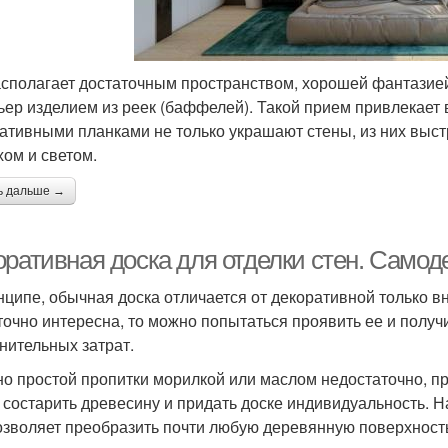
асполагает достаточным пространством, хорошей фантазией
ьер изделием из реек (баффелей). Такой прием привлекает
ативными планками не только украшают стены, из них выст
хом и светом.
ь дальше →
оративная доска для отделки стен. Само
нципе, обычная доска отличается от декоративной только 
точно интересна, то можно попытаться проявить ее и полу
нительных затрат.
о простой пропитки морилкой или маслом недостаточно, пр
 состарить древесину и придать доске индивидуальность. Н
озволяет преобразить почти любую деревянную поверхност