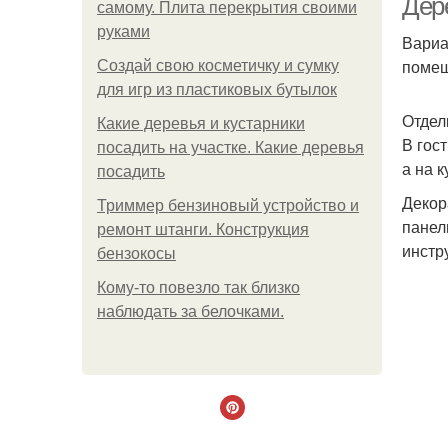
Дер
самому. Плита перекрытия своими
руками
Вариа
помещ
Создай свою косметичку и сумку
для игр из пластиковых бутылок
Отдел
Какие деревья и кустарники
В гос
посадить на участке. Какие деревья
а на 
посадить
Декор
Триммер бензиновый устройство и
панел
ремонт штанги. Конструкция
инстр
бензокосы
Кому-то повезло так близко
наблюдать за белочками.