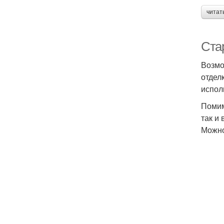
читат
Ста
Возмо
отдел
испол
Помим
так и
Можно