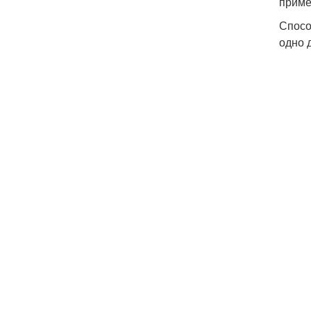
приме
Спосо
одно 