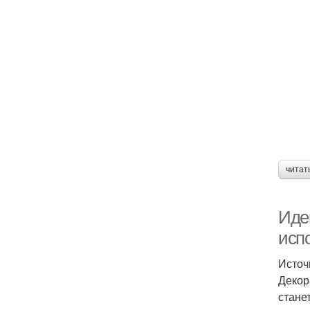
читат
Иде
исп
Источ
Декор
стане