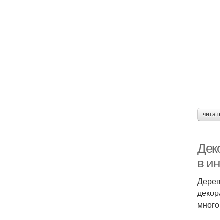
читат
Дек
в и
Дерев
декор
много