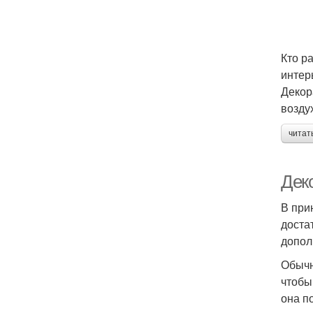
Кто р
интер
Декор
возду
читат
Дек
В при
доста
допол
Обычн
чтобы
она п