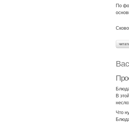
По фо
основ
Сково
читат
Вас
Прос
Блюда
В это
несло
Что н
Блюда