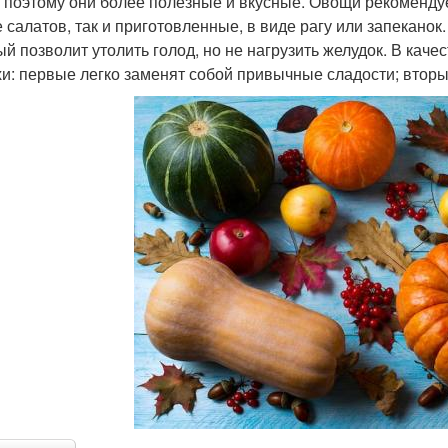
, поэтому они более полезные и вкусные. Овощи рекоменду
е салатов, так и приготовленные, в виде рагу или запекано
ый позволит утолить голод, но не нагрузить желудок. В кач
хи: первые легко заменят собой привычные сладости; втор