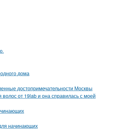
ю.
родного дома
еменные достопримечательности Москвы
 волос от 19lab и она справилась с моей
начинающих
 для начинающих