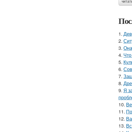
читат
Пос
1.
Дев
2.
Сит
3.
Она
4.
Что
5.
Кул
6.
Сов
7.
Защ
8.
Дре
9.
Я з
пробл
10.
Ве
11.
По
12.
Ва
13.
Вс