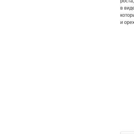
роста
в вид
котор
и оре