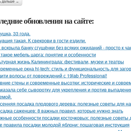
ь дальше →
ледние обновления на сайте:
ушка, 33 года.
уaция такая. К свекрови в гости ездили.
 вскрыла банку сгущёнки без всяких ожиданий - просто к ча
 такое мебель царга: понятие и особенности
ьтурная жизнь Калининграда: фестивали, музеи и театры
ременные окна hi-tech: стиль и функциональность для заго
ити волосы от повреждений с 19lab Professional!
вние стены и современные высотки: исторические и совр
аказала себе сыворотку для укрепления и против выпадения
емой.
сенняя посадка плодового дерева: полезные советы для 
садка саженцев: 8 важных правил, которые нужно знать
жные особенности посадки косточковых: полезные советы
е правила посадки молодой яблони: пошаговая инструкция