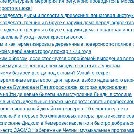
кие культурные мероприятия регулярно проводятся в Моск
просто в шоке!
к заделать дыры и полости в древесине: пошаговая инстру
к заделать трещины в брусе снаружи дома перед: эффекти
к заделать трещины в брусе снаружи дома: пошаговая инст
авильный уход - залог красоты волос!
м и как герметизировать деревянные поверхности: полное 
кой ущерб нанес городу пожар 1773 года
ким образом, если столкнулся с проблемой выпадения воло
кие музеи Череповца рекомендуют посетить туристам
чему батареи всегда под окнами? Узнайте секрет
временные виды ворот для гаража: выбор идеального вар
тьяна Буланова и Пятигорск: связь, которая вдохновляет
е найти дешевые билеты на выступление Линды в столице
к выбрать идеальные гаражные ворота: советы профессио
офессиональный дизайн интерьеров: 10 секретов успеха
ильный интерьер без финансовых потерь: практические со
списание Дидюли в Кемерове: как легко и быстро добраться
кестр CAGMO Набережные Челны: музыкальные программы