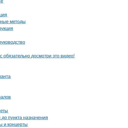
ве
кция
вные методы
рукция
руководство
с обязательно досмотри это видео!
ианта
налов
веты
 до пункта назначения
 и концерты