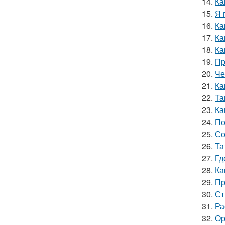
14.
Ка
15.
Я 
16.
Ка
17.
Ка
18.
Ка
19.
Пр
20.
Че
21.
Ка
22.
Та
23.
Ка
24.
По
25.
Со
26.
Та
27.
Гд
28.
Ка
29.
Пр
30.
Ст
31.
Ра
32.
Ор