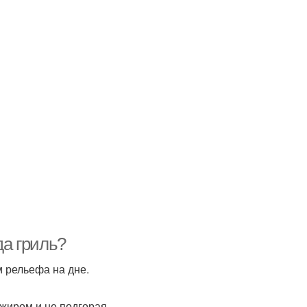
да гриль?
м рельефа на дне.
жиром и не подгорая.