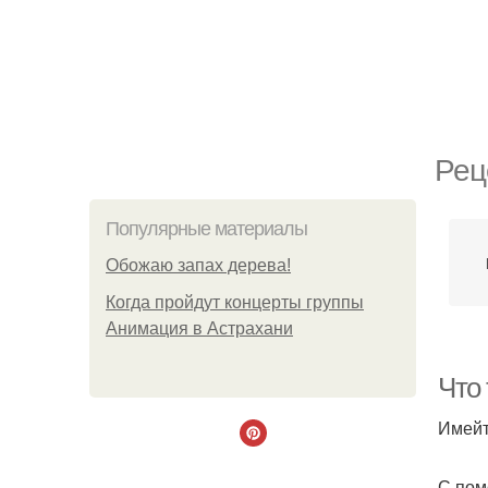
Рец
Популярные материалы
Обожaю зaпах деpева!
Когда пройдут концерты группы
Анимация в Астрахани
Что 
Имейт
С пом