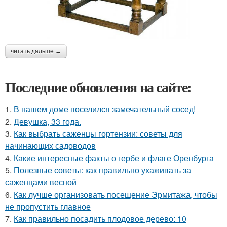
читать дальше →
Последние обновления на сайте:
1.
В нашем доме поселился замечательный сосед!
2.
Девушка, 33 года.
3.
Как выбрать саженцы гортензии: советы для
начинающих садоводов
4.
Какие интересные факты о гербе и флаге Оренбурга
5.
Полезные советы: как правильно ухаживать за
саженцами весной
6.
Как лучше организовать посещение Эрмитажа, чтобы
не пропустить главное
7.
Как правильно посадить плодовое дерево: 10