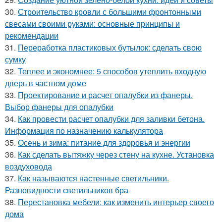
30.
Строительство кровли с большими фронтонными
свесами своими руками: основные принципы и
рекомендации
31.
Переработка пластиковых бутылок: сделать свою
сумку
32.
Теплее и экономнее: 5 способов утеплить входную
дверь в частном доме
33.
Проектирование и расчет опалубки из фанеры.
Выбор фанеры для опалубки
34.
Как провести расчет опалубки для заливки бетона.
Информация по назначению калькулятора
35.
Осень и зима: питание для здоровья и энергии
36.
Как сделать вытяжку через стену на кухне. Установка
воздуховода
37.
Как называются настенные светильники.
Разновидности светильников бра
38.
Перестановка мебели: как изменить интерьер своего
дома