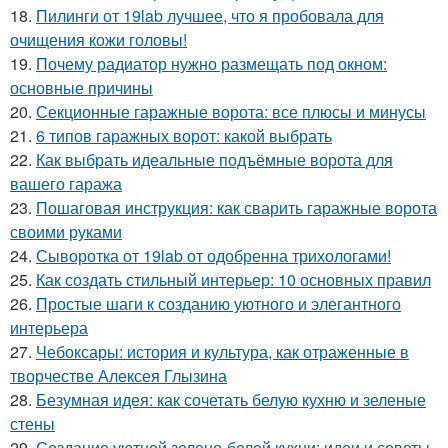
18.
Пилинги от 19lab лучшее, что я пробовала для
очищения кожи головы!
19.
Почему радиатор нужно размещать под окном:
основные причины
20.
Секционные гаражные ворота: все плюсы и минусы
21.
6 типов гаражных ворот: какой выбрать
22.
Как выбрать идеальные подъёмные ворота для
вашего гаража
23.
Пошаговая инструкция: как сварить гаражные ворота
своими руками
24.
Сыворотка от 19lab от одобренна трихологами!
25.
Как создать стильный интерьер: 10 основных правил
26.
Простые шаги к созданию уютного и элегантного
интерьера
27.
Чебоксары: история и культура, как отраженные в
творчестве Алексея Глызина
28.
Безумная идея: как сочетать белую кухню и зеленые
стены
29.
Создание уютной зелено-белой кухни: идеи и советы