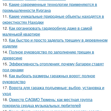
10.
Какие современные технологии применяются в
промышленности Кургана
11.
Какие уникальные природные объекты находятся в
окрестностях Находки
12.
Как организовать гардеробную даже в самой
маленькой квартире
13.
Как быстро и просто заделать трещину в деревянном
изделии
14.
Полное руководство по заполнению трещин в
древесине
15.
Эффективность отопления: почему батареи ставят
под окнами
16.
Как выбрать размеры гаражных ворот: полное
руководство
17.
Ворота для гаража подъемные: выбор, установка и
уход
18.
Оркестр CAGMO Тюмень: как местная группа
покорила сердца музыкальных любителей