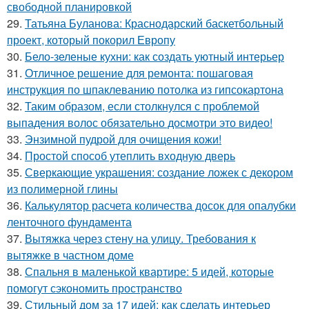
свободной планировкой
29.
Татьяна Буланова: Краснодарский баскетбольный
проект, который покорил Европу
30.
Бело-зеленые кухни: как создать уютный интерьер
31.
Отличное решение для ремонта: пошаговая
инструкция по шпаклеванию потолка из гипсокартона
32.
Таким образом, если столкнулся с проблемой
выпадения волос обязательно досмотри это видео!
33.
Энзимной пудрой для очищения кожи!
34.
Простой способ утеплить входную дверь
35.
Сверкающие украшения: создание ложек с декором
из полимерной глины
36.
Калькулятор расчета количества досок для опалубки
ленточного фундамента
37.
Вытяжка через стену на улицу. Требования к
вытяжке в частном доме
38.
Спальня в маленькой квартире: 5 идей, которые
помогут сэкономить пространство
39.
Стильный дом за 17 идей: как сделать интерьер