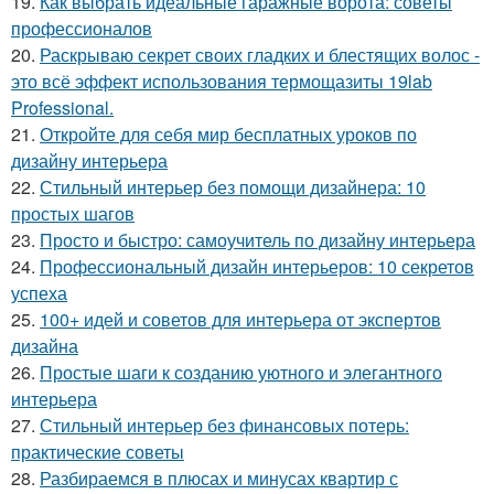
19.
Как выбрать идеальные гаражные ворота: советы
профессионалов
20.
Раскрываю секрет своих гладких и блестящих волос -
это всё эффект использования термощазиты 19lab
Professional.
21.
Откройте для себя мир бесплатных уроков по
дизайну интерьера
22.
Стильный интерьер без помощи дизайнера: 10
простых шагов
23.
Просто и быстро: самоучитель по дизайну интерьера
24.
Профессиональный дизайн интерьеров: 10 секретов
успеха
25.
100+ идей и советов для интерьера от экспертов
дизайна
26.
Простые шаги к созданию уютного и элегантного
интерьера
27.
Стильный интерьер без финансовых потерь:
практические советы
28.
Разбираемся в плюсах и минусах квартир с