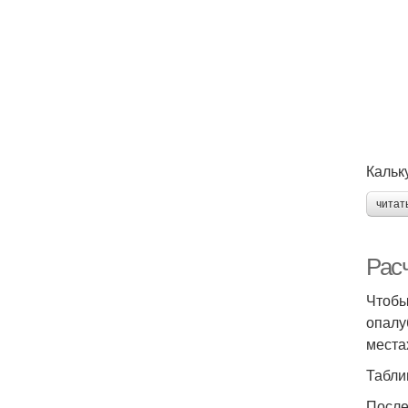
Кальк
читат
Рас
Чтобы
опалу
места
Табли
После