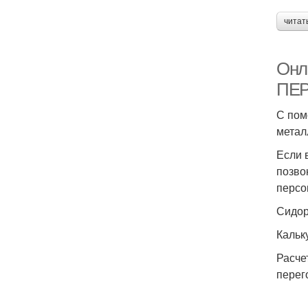
читат
Онл
ПЕ
С пом
метал
Если 
позво
персо
Сидор
Кальк
Расче
перег