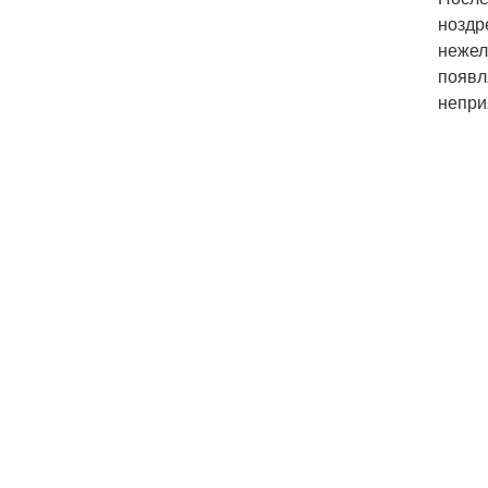
ноздр
нежел
появл
непри