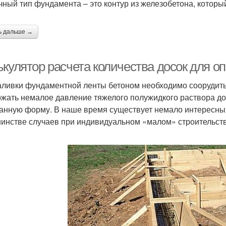
чный тип фундамента – это контур из железобетона, которы
ь дальше →
ькулятор расчета количества досок для о
аливки фундаментной ленты бетоном необходимо соорудить
жать немалое давление тяжелого полужидкого раствора до 
анную форму. В наше время существует немало интересных 
инстве случаев при индивидуальном «малом» строительств