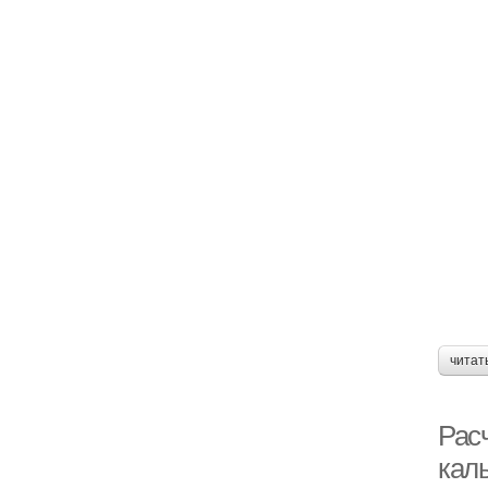
читат
Рас
кал