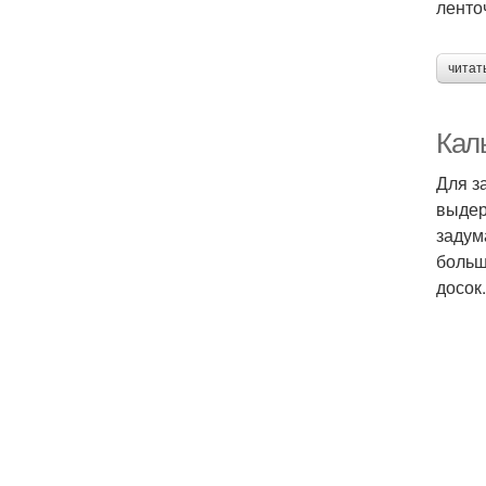
ленто
читат
Кал
Для з
выдер
задум
больш
досок.