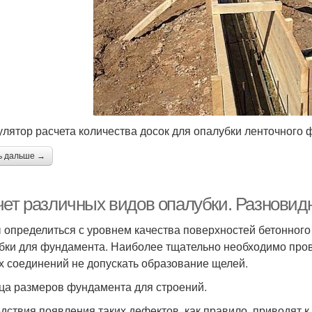
улятор расчета количества досок для опалубки ленточного
ь дальше →
чет различных видов опалубки. Разновид
 определиться с уровнем качества поверхностей бетонного
бки для фундамента. Наиболее тщательно необходимо прове
х соединений не допускать образование щелей.
ца размеров фундамента для строений.
дствия появления таких дефектов, как правило, приводят к