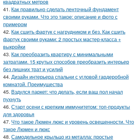
квадратных метров
41.
Как правильно сделать ленточный фундамент
своими руками. Что это такое: описание и фото с
примером
42.
Как сшить фартук с нагрудником и без. Как сшить
фартук своими руками: 2 простых мастер-класса +
выкройки
43.
Как преобразить квартиру с минимальными
затратами. 15 крутых способов преобразить интерьер
без лишних трат и усилий
44.
Дизайн интерьера спальни с угловой гардеробной
комнатой. Преимущества
45.
Вздулся паркет: что делать, если ваш пол начал
пухнуть
46.
Старт осени с крепким иммунитетом: топ-продукты
для здоровья
47.
Что такое Люмен люкс и уровень освещенности. Что
такое Люмен и люкс
48.
Самодельное крыльцо из металла: простые