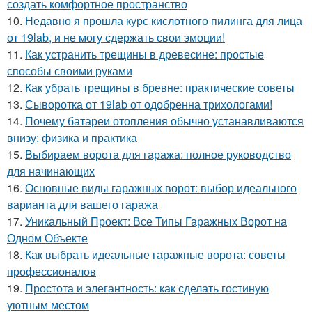
создать комфортное пространство
10.
Недавно я прошла курс кислотного пилинга для лица
от 19lab, и не могу сдержать свои эмоции!
11.
Как устранить трещины в древесине: простые
способы своими руками
12.
Как убрать трещины в бревне: практические советы
13.
Сыворотка от 19lab от одобренна трихологами!
14.
Почему батареи отопления обычно устанавливаются
внизу: физика и практика
15.
Выбираем ворота для гаража: полное руководство
для начинающих
16.
Основные виды гаражных ворот: выбор идеального
варианта для вашего гаража
17.
Уникальный Проект: Все Типы Гаражных Ворот на
Одном Объекте
18.
Как выбрать идеальные гаражные ворота: советы
профессионалов
19.
Простота и элегантность: как сделать гостиную
уютным местом