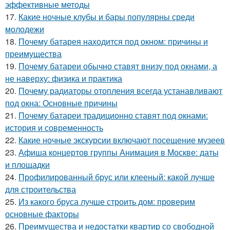
эффективные методы
17.
Какие ночные клубы и бары популярны среди
молодежи
18.
Почему батарея находится под окном: причины и
преимущества
19.
Почему батареи обычно ставят внизу под окнами, а
не наверху: физика и практика
20.
Почему радиаторы отопления всегда устанавливают
под окна: Основные причины
21.
Почему батареи традиционно ставят под окнами:
история и современность
22.
Какие ночные экскурсии включают посещение музеев
23.
Афиша концертов группы Анимация в Москве: даты
и площадки
24.
Профилированный брус или клееный: какой лучше
для строительства
25.
Из какого бруса лучше строить дом: проверим
основные факторы
26.
Преимущества и недостатки квартир со свободной