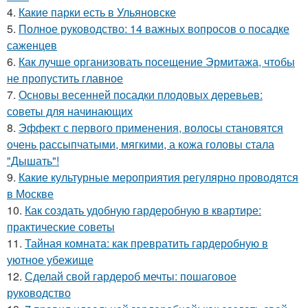
4.
Какие парки есть в Ульяновске
5.
Полное руководство: 14 важных вопросов о посадке
саженцев
6.
Как лучше организовать посещение Эрмитажа, чтобы
не пропустить главное
7.
Основы весенней посадки плодовых деревьев:
советы для начинающих
8.
Эффект с первого применения, волосы становятся
очень рассыпчатыми, мягкими, а кожа головы стала
"Дышать"!
9.
Какие культурные мероприятия регулярно проводятся
в Москве
10.
Как создать удобную гардеробную в квартире:
практические советы
11.
Тайная комната: как превратить гардеробную в
уютное убежище
12.
Сделай свой гардероб мечты: пошаговое
руководство