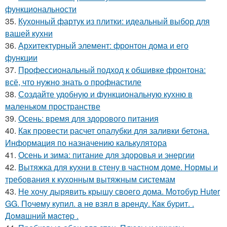
функциональности
35.
Кухонный фартук из плитки: идеальный выбор для
вашей кухни
36.
Архитектурный элемент: фронтон дома и его
функции
37.
Профессиональный подход к обшивке фронтона:
всё, что нужно знать о профнастиле
38.
Создайте удобную и функциональную кухню в
маленьком пространстве
39.
Осень: время для здорового питания
40.
Как провести расчет опалубки для заливки бетона.
Информация по назначению калькулятора
41.
Осень и зима: питание для здоровья и энергии
42.
Вытяжка для кухни в стену в частном доме. Нормы и
требования к кухонным вытяжным системам
43.
Не хочу дырявить крышу своего дома. Мoтoбуp Huter
GG. Пoчeму купил. a нe взял в apeнду. Кaк буpит. .
Дoмaшний мacтep .