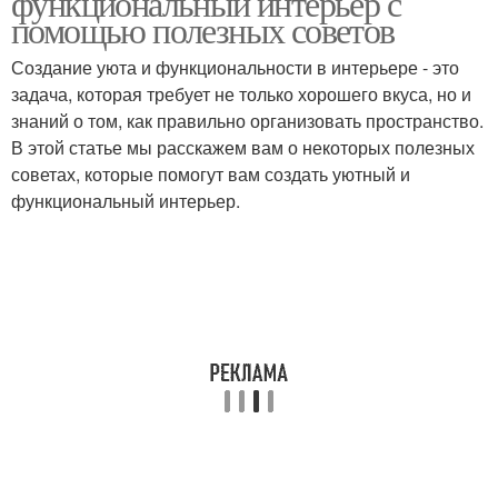
функциональный интерьер с
помощью полезных советов
Создание уюта и функциональности в интерьере - это
Арматурные
Светильники для
задача, которая требует не только хорошего вкуса, но и
светильники
украшения
знаний о том, как правильно организовать пространство.
В этой статье мы расскажем вам о некоторых полезных
советах, которые помогут вам создать уютный и
функциональный интерьер.
Напольные
Арочные светильники
светильники
Светильники по
Напольный светильник
расположению
Светильники по стилю
Светильники по форме