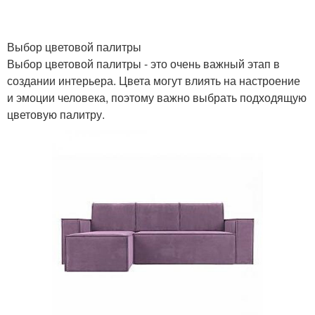
Светильники по
Светильники по
Выбор цветовой палитры
конструкции
размеру
Выбор цветовой палитры - это очень важный этап в
создании интерьера. Цвета могут влиять на настроение
и эмоции человека, поэтому важно выбрать подходящую
Светильники для
цветовую палитру.
Светильники на
производственных
потолок
помещений
Настольные
Настенный светильник
светильники
Светодиодные
Потолочный
светильники
светильник